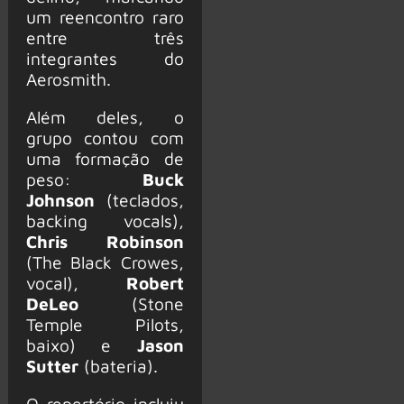
um reencontro raro
entre três
integrantes do
Aerosmith.
Além deles, o
grupo contou com
uma formação de
peso:
Buck
Johnson
(teclados,
backing vocals),
Chris Robinson
(The Black Crowes,
vocal),
Robert
DeLeo
(Stone
Temple Pilots,
baixo) e
Jason
Sutter
(bateria).
O repertório incluiu