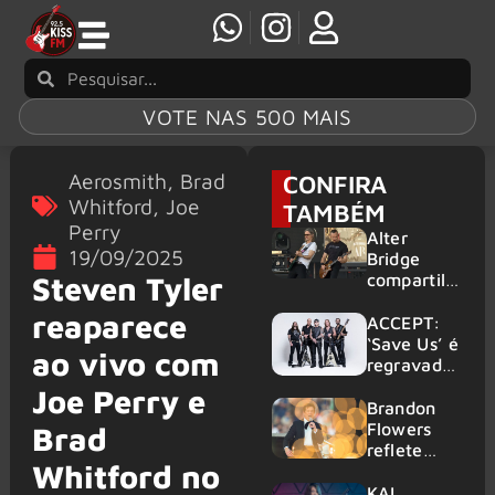
VOTE NAS 500 MAIS
Aerosmith
,
Brad
CONFIRA
Whitford
,
Joe
TAMBÉM
Perry
Alter
19/09/2025
Bridge
compartilh
Steven Tyler
a vídeo ao
reaparece
vivo de
ACCEPT:
“Fortress”
‘Save Us’ é
ao vivo com
gravada
regravada
no Rock
com
Joe Perry e
am Ring
membros
Brandon
2026
do GHOST
Flowers
Brad
e KORN
reflete
Whitford no
sobre o
futuro e
KAI