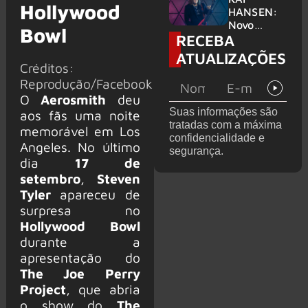
Hollywood
levanta
HANSEN:
possibilida
Novo
Bowl
RECEBA
de de
single
deixar os
‘Welcome
ATUALIZAÇÕES
palcos
To Life’ é
Créditos:
lançado
Reprodução/Facebook
O
Aerosmith
deu
Suas informações são
aos fãs uma noite
tratadas com a máxima
memorável em Los
confidencialidade e
Angeles. No último
segurança.
dia
17 de
setembro
,
Steven
Tyler
apareceu de
surpresa no
Hollywood Bowl
durante a
apresentação do
The Joe Perry
Project
, que abria
o show do
The