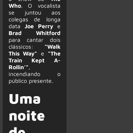
Who
. O vocalista
se juntou aos
colegas de longa
data
Joe Perry
e
Brad Whitford
para cantar dois
clássicos:
“Walk
This Way”
e
“The
Train Kept A-
Rollin’”
,
incendiando o
público presente.
Uma
noite
de