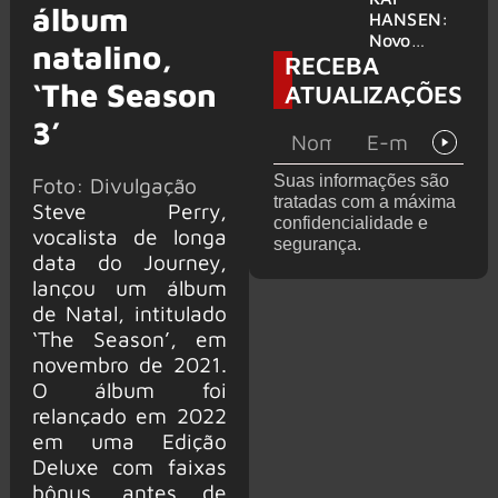
álbum
levanta
HANSEN:
possibilida
Novo
natalino,
RECEBA
de de
single
deixar os
‘Welcome
‘The Season
ATUALIZAÇÕES
palcos
To Life’ é
3’
lançado
Suas informações são
Foto: Divulgação
tratadas com a máxima
Steve Perry,
confidencialidade e
vocalista de longa
segurança.
data do Journey,
lançou um álbum
de Natal, intitulado
‘The Season’, em
novembro de 2021.
O álbum foi
relançado em 2022
em uma Edição
Deluxe com faixas
bônus, antes de