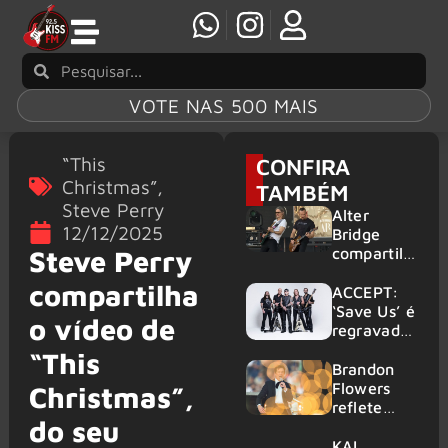
VOTE NAS 500 MAIS
“This
CONFIRA
Christmas”
,
TAMBÉM
Steve Perry
Alter
12/12/2025
Bridge
compartilh
Steve Perry
a vídeo ao
compartilha
vivo de
ACCEPT:
“Fortress”
‘Save Us’ é
o vídeo de
gravada
regravada
no Rock
com
“This
am Ring
membros
Brandon
2026
do GHOST
Flowers
Christmas”,
e KORN
reflete
do seu
sobre o
futuro e
KAI