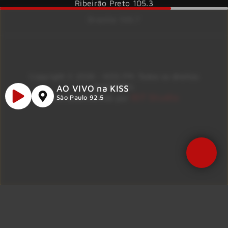
Ribeirão Preto 105.3
Brasília 106.7
Copyright © 2026 – KISS FM. Todos os direitos
reservados.
AO VIVO na KISS
ID7 Studio
Site desenvolvido por
São Paulo 92.5