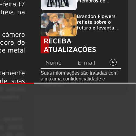
membros do
feira (7
GHOST e KORN
treia na
Brandon Flowers
reflete sobre o
futuro e levanta
 câmera
possibilidade de
RECEBA
deixar os palcos
adora da
ATUALIZAÇÕES
de metal
itamente
Suas informações são tratadas com
a máxima confidencialidade e
de suas
segurança.
e vocais
sados ​​
a recém-
de 2025.
 Life em