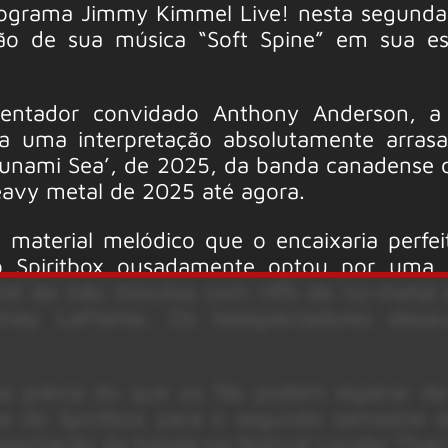
rograma Jimmy Kimmel Live! nesta segunda-
ão de sua música “Soft Spine” em sua es
entador convidado Anthony Anderson, a
ra uma interpretação absolutamente arras
Tsunami Sea’, de 2025, da banda canadense 
avy metal de 2025 até agora.
material melódico que o encaixaria perfe
o Spiritbox ousadamente optou por uma 
it de três minutos com riffs de nu-metal 
ney LaPlante. Os telespectadores desavi
a prévia do que os fãs podem esperar d
na do Spiritbox para o segundo semestre 
esentação da banda no festival Louder Than