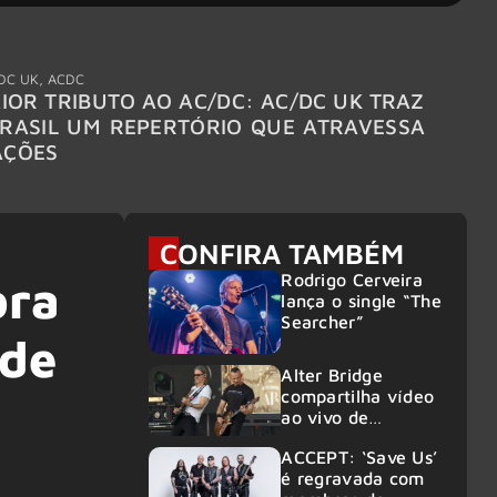
DC UK
,
ACDC
"Break
IOR TRIBUTO AO AC/DC: AC/DC UK TRAZ
MEGAD
RASIL UM REPERTÓRIO QUE ATRAVESSA
TURNÊ
AÇÕES
CONFIRA TAMBÉM
Rodrigo Cerveira
ora
lança o single “The
Searcher”
 de
Alter Bridge
compartilha vídeo
ao vivo de
“Fortress” gravada
ACCEPT: ‘Save Us’
no Rock am Ring
é regravada com
2026