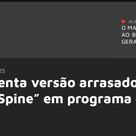
AC/
O MA
AO B
GER
25
senta versão arrasad
t Spine” em programa