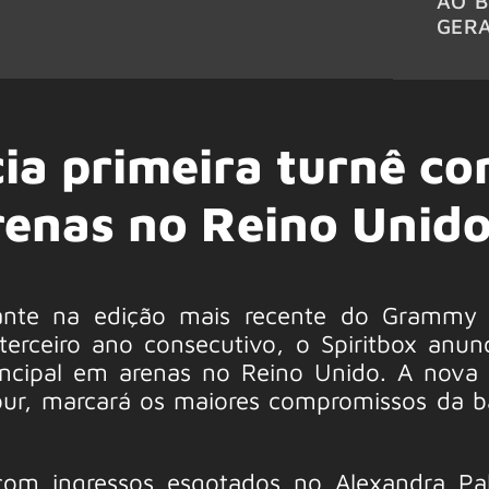
AO B
GER
cia primeira turnê c
renas no Reino Unid
zante na edição mais recente do Grammy 
erceiro ano consecutivo, o Spiritbox anun
incipal em arenas no Reino Unido. A nova 
Tour, marcará os maiores compromissos da 
com ingressos esgotados no Alexandra Pa