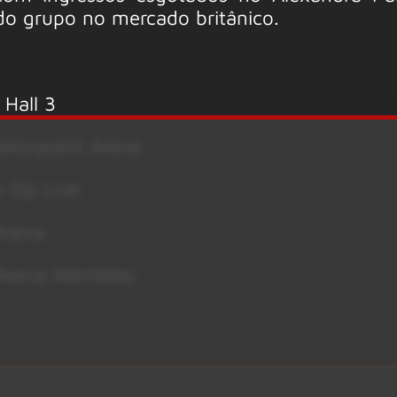
do grupo no mercado britânico.
Hall 3
otorpoint Arena
o-Op Live
 Arena
 Arena Wembley