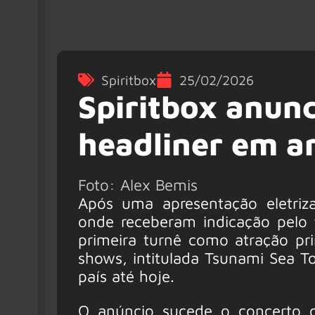
Spiritbox
25/02/2026
Spiritbox anun
headliner em a
Foto: Alex Bemis
Após uma apresentação eletri
onde receberam indicação pelo t
primeira turnê como atração pr
shows, intitulada Tsunami Sea 
país até hoje.
O anúncio sucede o concerto 