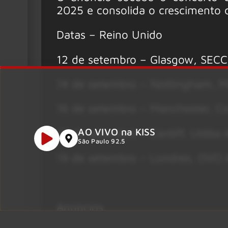
2025 e consolida o crescimento 
Datas – Reino Unido
12 de setembro – Glasgow, SECC 
14 de setembro – Nottingham, M
16 de setembro – Manchester, C
AO VIVO na KISS
17 de setembro – Cardiff, Utilita
São Paulo 92.5
19 de setembro – Londres, OVO
Anúncios
Foto: Divulgação