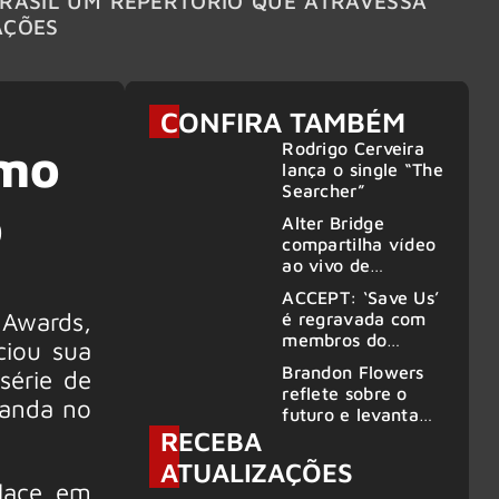
RASIL UM REPERTÓRIO QUE ATRAVESSA
TURNÊ
AÇÕES
CONFIRA TAMBÉM
Rodrigo Cerveira
omo
lança o single “The
Searcher”
o
Alter Bridge
compartilha vídeo
ao vivo de
“Fortress” gravada
ACCEPT: ‘Save Us’
no Rock am Ring
Awards,
é regravada com
2026
membros do
ciou sua
GHOST e KORN
Brandon Flowers
série de
reflete sobre o
banda no
futuro e levanta
RECEBA
possibilidade de
deixar os palcos
ATUALIZAÇÕES
lace em