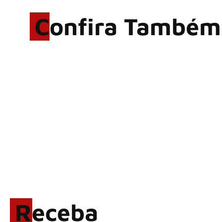
Confira Também
Hoobastank, fenômeno
mundial do rock anos 2000,
volta ao Brasil para 6 shows
Wacken Open Air 2027:
festival amplia line-up e já
confirma mais de 50 bandas
LINKIN PARK: Documentário
‘Unshatter’ e álbum ao vivo
são anunciados
Rock in Rio 2026 entra na
reta final com Cidade do
Rock em montagem
Receba
acelerada e line-up completo
confirmado