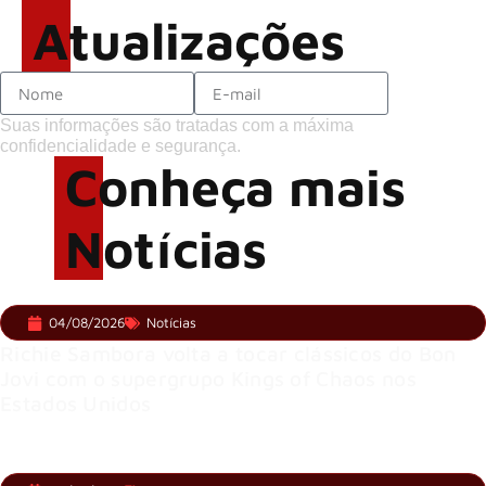
Atualizações
Suas informações são tratadas com a máxima
confidencialidade e segurança.
Conheça mais
Notícias
04/08/2026
Notícias
Richie Sambora volta a tocar clássicos do Bon
Jovi com o supergrupo Kings of Chaos nos
Estados Unidos