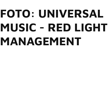
FOTO: UNIVERSAL
MUSIC - RED LIGHT
MANAGEMENT
Durante entrevista à
Rolling Stone
, o guitarrista
Kim Thayil
,
do
Soundgarden
, revelou que ainda tem esperança de
lançar as últimas gravações feitas com
Chris Cornell
antes
da morte do vocalista em 2017.
“Tenho orgulho do que fiz e quero ver isso lançado”, afirmou
Thayil. “Não é algo que exista no vácuo — é uma
colaboração entre mim, Matt [Cameron], Ben [Shepherd] e
Chris. E isso ganha um peso completamente diferente
quando pensamos no que estamos homenageando.”
A banda e o espólio de Cornell, representado por sua viúva
Vicky Cornell
, se envolveram em diversas disputas judiciais