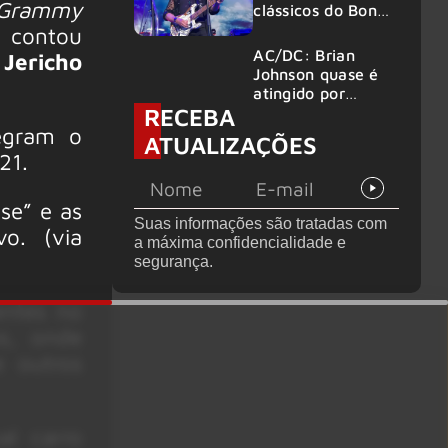
rammy
clássicos do Bon
Jovi com o
 contou
supergrupo Kings
AC/DC: Brian
 Jericho
of Chaos nos
Johnson quase é
Estados Unidos
atingido por
RECEBA
canhão em show
tegram o
ATUALIZAÇÕES
21.
se” e as
Suas informações são tratadas com
vo. (via
a máxima confidencialidade e
segurança.
entes no
s, onde
e outros
l carro