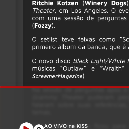
Ritchie Kotzen
(
Winery Dogs
Theater
, em Los Angeles. O ev
com uma sessão de perguntas 
(
Fozzy
).
O setlist teve faixas como “Sc
primeiro álbum da banda, que é 
O novo disco
Black Light/White 
músicas “Outlaw” e “Wraith” t
)
ScreamerMagazine
Na sessão de perguntas após o 
Grammy Theater
puderam perg
falaram sobre suas referências
temas.
Um dos destaques ficou para 
AO VIVO na KISS