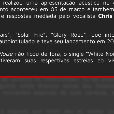
) realizou uma apresentação acústica no
G
ento aconteceu em 05 de março e também
e respostas mediada pelo vocalista
Chris
ars”, “Solar Fire”, “Glory Road”, que in
autointitulado e teve seu lançamento em 20
Noise
não ficou de fora, o single “White Noi
iveram suas respectivas estreias ao vi
set acústico do Smith/Kotzen, os fãs pres
untar sobre diversos temas aos músico
, momentos especiais de suas carreiras, 
a resposta que Smith deu ao revelar qua