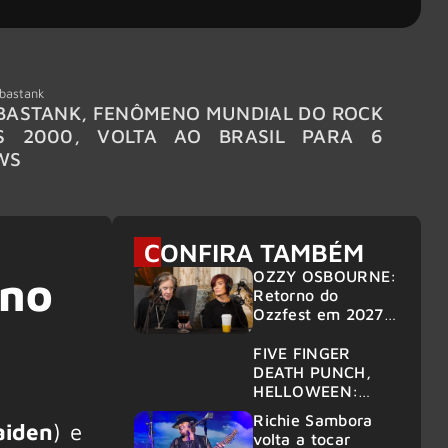
bastank
Wacken
ASTANK, FENÔMENO MUNDIAL DO ROCK
WACKE
S 2000, VOLTA AO BRASIL PARA 6
LINE-
WS
CONFIRA TAMBÉM
OZZY OSBOURNE:
 no
Retorno do
Ozzfest em 2027 é
confirmado por
Sharon
FIVE FINGER
DEATH PUNCH,
HELLOWEEN:
Gigantes são
Richie Sambora
aiden
) e
anunciados no
volta a tocar
Wacken 2027