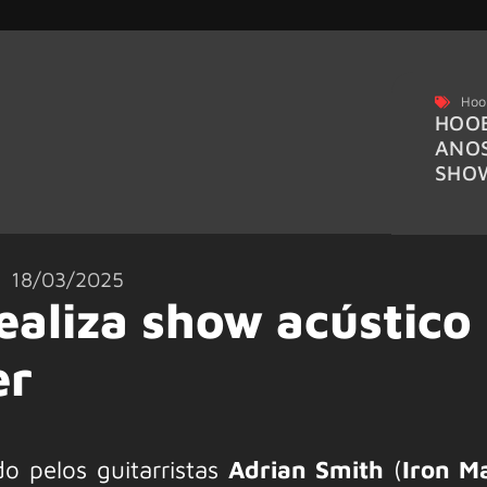
Hoo
HOOB
ANO
SHO
18/03/2025
ealiza show acústico
er
do pelos guitarristas
Adrian Smith
(
Iron M