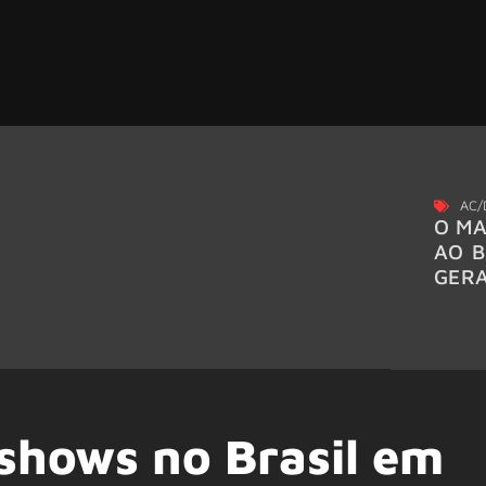
AC/
O MA
AO B
GER
 shows no Brasil em