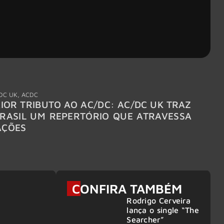
DC UK
,
ACDC
"Break
IOR TRIBUTO AO AC/DC: AC/DC UK TRAZ
MEGAD
RASIL UM REPERTÓRIO QUE ATRAVESSA
TURNÊ
AÇÕES
CONFIRA TAMBÉM
Rodrigo Cerveira
lança o single “The
Searcher”