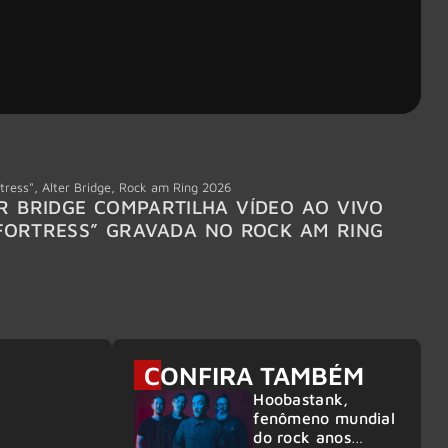
tress"
,
Alter Bridge
,
Rock am Ring 2026
Accept
R BRIDGE COMPARTILHA VÍDEO AO VIVO
ACCE
FORTRESS” GRAVADA NO ROCK AM RING
MEMBR
6
CONFIRA TAMBÉM
Hoobastank,
fenômeno mundial
do rock anos