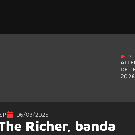
"For
ALTE
DE “
202
SP
06/03/2025
The Richer, banda