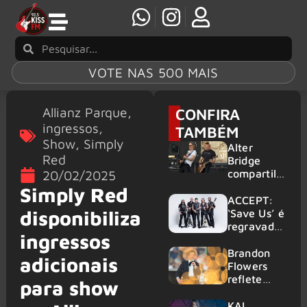
VOTE NAS 500 MAIS
Allianz Parque
,
CONFIRA
ingressos
,
TAMBÉM
Show
,
Simply
Alter
Red
Bridge
compartilh
20/02/2025
a vídeo ao
Simply Red
vivo de
ACCEPT:
“Fortress”
disponibiliza
‘Save Us’ é
gravada
regravada
ingressos
no Rock
com
am Ring
membros
Brandon
adicionais
2026
do GHOST
Flowers
e KORN
reflete
para show
sobre o
futuro e
KAI