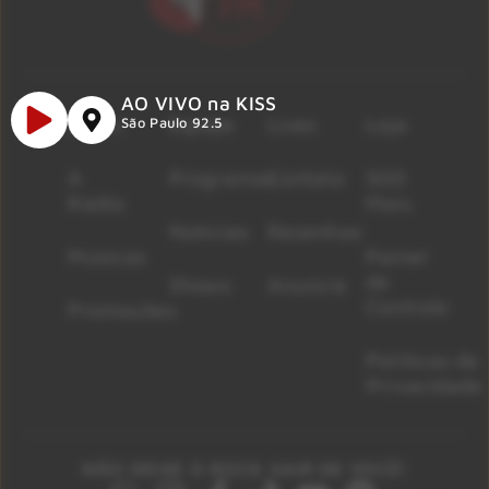
AO VIVO na KISS
Início
Equipe
Lives
Loja
São Paulo 92.5
A
Programas
Contato
500
Rádio
Mais
Notícias
Resenhas
Músicas
Painel
de
Shows
Anuncie
Controle
Promoções
Políticas de
Privacidade
NÃO DEIXE O ROCK SAIR DE VOCÊ!