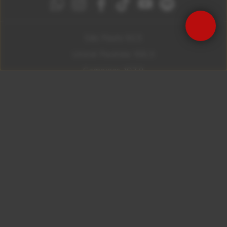
São Paulo 92.5
Litoral Paulista 100.3
Campinas 107.9
Rio De Janeiro 92.9
Ribeirão Preto 105.3
Brasília 106.7