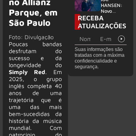
no Allianz
levanta
HANSEN:
Parque, em
possibilida
Novo
RECEBA
de de
single
São Paulo
deixar os
‘Welcome
ATUALIZAÇÕES
palcos
To Life’ é
lançado
Foto: Divulgação
Poucas bandas
Suas informações são
desfrutam do
tratadas com a máxima
sucesso e da
confidencialidade e
longevidade do
segurança.
Simply Red
. Em
2025, o grupo
inglês completa 40
anos de uma
trajetória que é
uma das mais
bem-sucedidas da
história da música
mundial. Com
patrocínio do