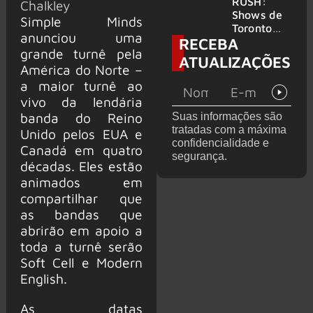
atravessa
da turnê
RUSH:
Chalkley
gerações
de
Shows de
Simple Minds
despedida
Toronto
anunciou uma
RECEBA
para 2027
serão
grande turnê pela
filmados
ATUALIZAÇÕES
para
América do Norte –
provável
a maior turnê ao
filme
vivo da lendária
banda do Reino
Suas informações são
tratadas com a máxima
Unido pelos EUA e
confidencialidade e
Canadá em quatro
segurança.
décadas. Eles estão
animados em
compartilhar que
as bandas que
abrirão em apoio a
toda a turnê serão
Soft Cell e Modern
English.
As datas