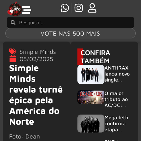
VOTE NAS 500 MAIS
Simple Minds
CONFIRA
05/02/2025
TAMBÉM
Simple
ANTHRAX
lança novo
Minds
single
‘Everybody
revela turnê
’s Got A
O maior
épica pela
Plan’
tributo ao
AC/DC:
América do
AC/DC UK
traz ao
Megadeth
Norte
Brasil um
confirma
repertório
etapa
que
europeia
Foto: Dean