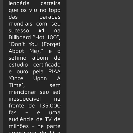
lendária carreira
que os viu no topo
das paradas
mundiais com seu
sucesso
#1
na
Billboard “Hot 100”,
“Don’t You (Forget
About Me),” e o
sétimo álbum de
estúdio certificado
e ouro pela RIAA
‘Once Upon A
Time’, sem
mencionar seu set
inesquecível na
frente de 135.000
fãs – e uma
audiência de TV de
milhões – na parte
americana do Live