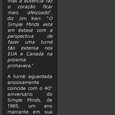
mas a ausência faz
o coração ficar
mais afeiçoado
”,
diz Jim Kerr. “
O
Simple Minds está
em êxtase com a
perspectiva de
fazer uma turnê
tão extensa nos
EUA e Canadá na
próxima
primavera.
”
A turnê aguardada
ansiosamente
coincide com o 40º
aniversário do
Simple Minds, de
1985, um ano
marcante em sua