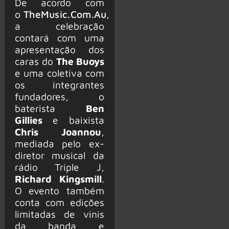
De acordo com
o
TheMusic.Com.Au
,
a celebração
contará com uma
apresentação dos
caras do
The Buoys
e uma coletiva com
os integrantes
fundadores, o
baterista
Ben
Gillies
e baixista
Chris Joannou
,
mediada pelo ex-
diretor musical da
rádio Triple J,
Richard Kingsmill
.
O evento também
conta com edições
limitadas de vinis
da banda e