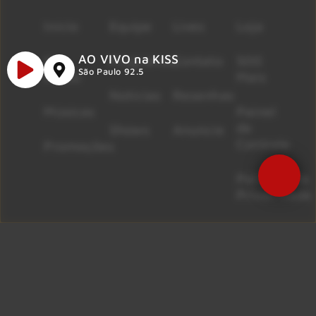
Início
Equipe
Lives
Loja
AO VIVO na KISS
A
Programas
Contato
500
São Paulo 92.5
Rádio
Mais
Notícias
Resenhas
Músicas
Painel
de
Shows
Anuncie
Controle
Promoções
Políticas de
Privacidade
NÃO DEIXE O ROCK SAIR DE VOCÊ!
São Paulo 92.5