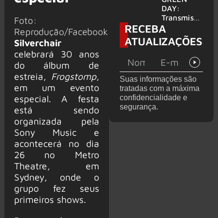
para
DAY:
provável
Transmissã
Foto:
RECEBA
filme
o 24 horas
Reprodução/Facebook
‘Green Day
ATUALIZAÇÕES
Silverchair
TV’ é
celebrará 30 anos
lançada no
YouTube
do álbum de
estreia,
Frogstomp
,
Suas informações são
em um evento
tratadas com a máxima
especial. A festa
confidencialidade e
segurança.
está sendo
organizada pela
Sony Music e
acontecerá no dia
26 no Metro
Theatre, em
Sydney, onde o
grupo fez seus
primeiros shows.