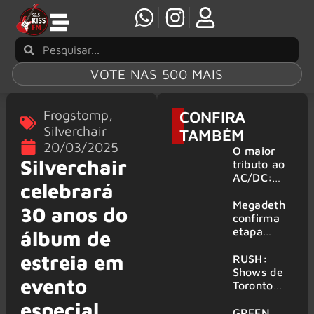
VOTE NAS 500 MAIS
Frogstomp
,
CONFIRA
Silverchair
TAMBÉM
20/03/2025
O maior
Silverchair
tributo ao
AC/DC:
celebrará
AC/DC UK
traz ao
Megadeth
30 anos do
Brasil um
confirma
repertório
etapa
álbum de
que
europeia
estreia em
atravessa
da turnê
RUSH:
gerações
de
Shows de
evento
despedida
Toronto
para 2027
serão
especial
filmados
GREEN