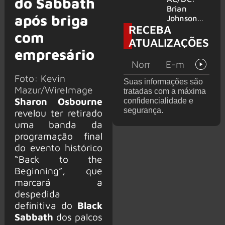
do Sabbath
no Wacken
do Bon
Brian
após briga
2027
Jovi com o
Johnson
RECEBA
supergrupo
quase é
com
Kings of
atingido
ATUALIZAÇÕES
Chaos nos
por canhão
empresário
Estados
em show
Unidos
Foto: Kevin
Suas informações são
Mazur/WireImage
tratadas com a máxima
Sharon Osbourne
confidencialidade e
segurança.
revelou ter retirado
uma banda da
programação final
do evento histórico
“Back to the
Beginning”, que
marcará a
despedida
definitiva do
Black
Sabbath
dos palcos