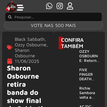
VOTE NAS 500 MAIS
Black Sabbath
,
CONFIRA
Ozzy Osbourne
,
TAMBÉM
Sharon
OZZY
Osbourne
OSBOURN
E: Retorno
11/06/2025
do Ozzfest
Sharon
em 2027 é
FIVE
confirmad
Osbourne
FINGER
o por
DEATH
retira
Sharon
PUNCH,
HELLOWE
Richie
banda do
EN:
Sambora
Gigantes
volta a
show final
são
tocar
anunciados
clássicos
AC/DC: