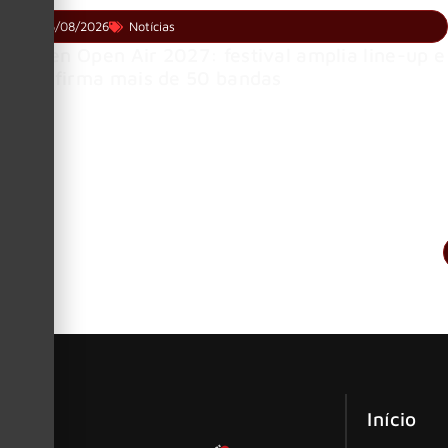
05/08/2026
Notícias
Wacken Open Air 2027: festival amplia line-up e
já confirma mais de 50 bandas
Início