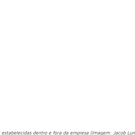
alhar duro e esperar reconhecimento. O mercado mudou. Hoje
sível
reditar que mostrar resultados significa fazer autopromoção
undo constrói clareza sobre a capacidade real de gerar result
rescimento profissional:
gente boa. Trabalho bem-feito é premissa. Crescimento dep
estabelecidas dentro e fora da empresa (Imagem: Jacob Lund