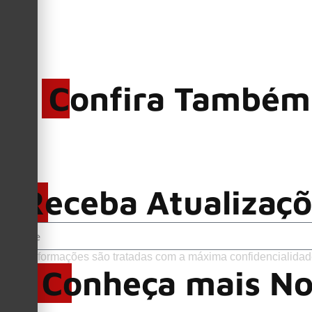
Confira Também
Receba Atualizaç
Suas informações são tratadas com a máxima confidencialidad
Conheça mais No