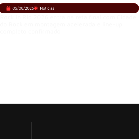
05/08/2026
Notícias
Rock in Rio 2026 entra na reta final com Cidade
do Rock em montagem acelerada e line-up
completo confirmado