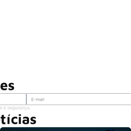
Rodrigo Cerveira lança o single “The 
Alter Bridge compartilha vídeo ao vi
ACCEPT: ‘Save Us’ é regravada com
Brandon Flowers reflete sobre o futuro
ões
e e segurança.
tícias