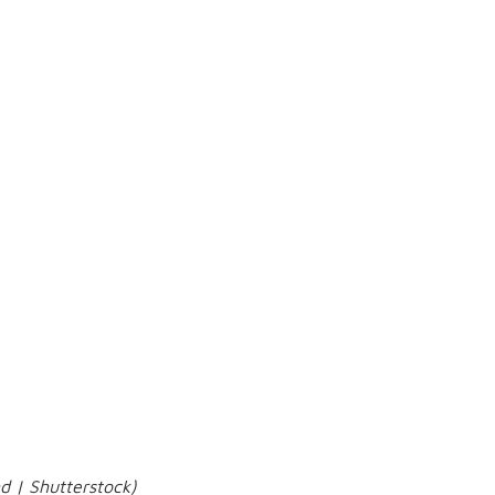
, competência sem percepção de valor pode virar um ativo
. “Existe uma diferença importante entre autopromoção e
ado”, afirma.
seu valor é percebido
ende também da forma como
pelas
 | Shutterstock)