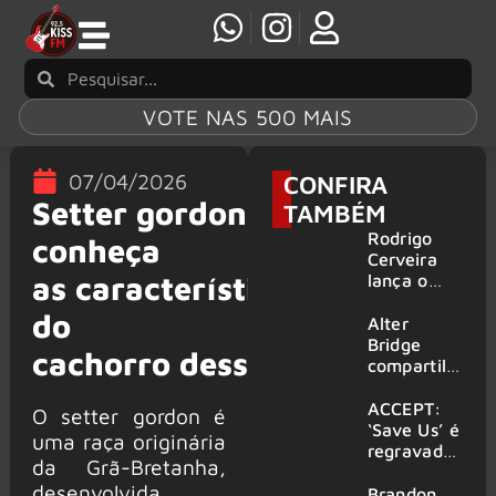
VOTE NAS 500 MAIS
07/04/2026
CONFIRA
Setter gordon:
TAMBÉM
Rodrigo
conheça
Cerveira
as características
lança o
single “The
do
Searcher”
Alter
Bridge
cachorro dessa raça
compartilh
a vídeo ao
vivo de
ACCEPT:
O setter gordon é
“Fortress”
‘Save Us’ é
uma raça originária
gravada
regravada
da Grã-Bretanha,
no Rock
com
desenvolvida
am Ring
membros
Brandon