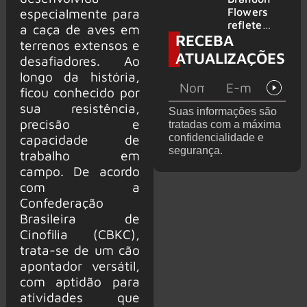
2026
do GHOST
Flowers
especialmente para
e KORN
reflete
a caça de aves em
RECEBA
sobre o
terrenos extensos e
futuro e
ATUALIZAÇÕES
desafiadores. Ao
levanta
longo da história,
possibilida
de de
ficou conhecido por
deixar os
sua resistência,
Suas informações são
palcos
precisão e
tratadas com a máxima
confidencialidade e
capacidade de
segurança.
trabalho em
campo. De acordo
com a
Confederação
Brasileira de
Cinofilia (CBKC),
trata-se de um cão
apontador versátil,
com aptidão para
atividades que