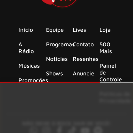
Início
Equipe
Lives
Loja
A
Programas
Contato
500
Rádio
Mais
Notícias
Resenhas
Músicas
Painel
de
Shows
Anuncie
Controle
Promoções
Políticas de
Privacidade
NÃO DEIXE O ROCK SAIR DE VOCÊ!