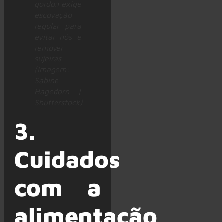
gordon exige
escovação
regular para
evitar nós e
remover
sujeiras
(Imagem:
Sabine
Hagedorn |
Shutterstock)
3.
Cuidados
com a
alimentação