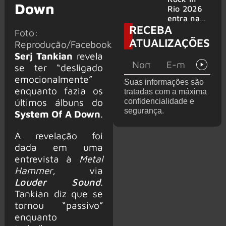
Down
bandas
e álbum ao
Rio 2026
vivo são
entra na
RECEBA
anunciados
reta final
Foto:
com
ATUALIZAÇÕES
Reprodução/Facebook
Cidade do
Serj Tankian
revela
Rock em
montagem
se ter “desligado
acelerada
emocionalmente”
Suas informações são
e line-up
enquanto fazia os
tratadas com a máxima
completo
últimos álbuns do
confidencialidade e
confirmad
segurança.
System Of A Down
.
o
A revelação foi
dada em uma
entrevista à
Metal
Hammer
, via
Louder Sound
.
Tankian diz que se
tornou “passivo”
enquanto