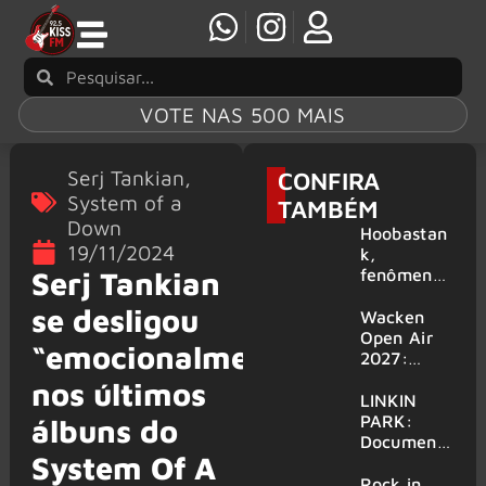
VOTE NAS 500 MAIS
Serj Tankian
,
CONFIRA
System of a
TAMBÉM
Down
Hoobastan
19/11/2024
k,
fenômeno
Serj Tankian
mundial do
se desligou
rock anos
Wacken
2000,
Open Air
“emocionalmente”
volta ao
2027:
Brasil para
festival
nos últimos
6 shows
amplia
LINKIN
line-up e
PARK:
álbuns do
já
Document
System Of A
confirma
ário
mais de 50
‘Unshatter’
Rock in