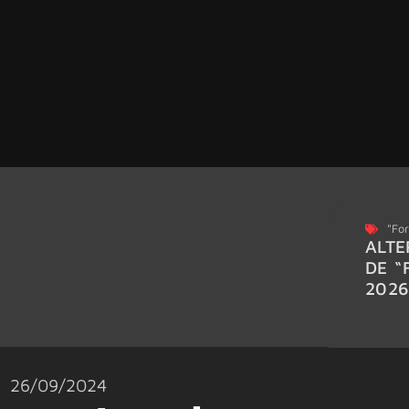
"For
ALTE
DE “
202
26/09/2024