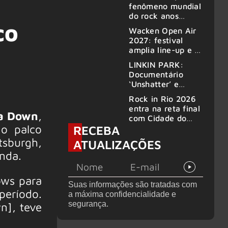
fenômeno mundial
do rock anos
co
2000, volta ao
Wacken Open Air
Brasil para 6
2027: festival
shows
amplia line-up e já
confirma mais de
LINKIN PARK:
50 bandas
Documentário
‘Unshatter’ e
álbum ao vivo são
Rock in Rio 2026
anunciados
entra na reta final
 a Down
,
com Cidade do
o palco
RECEBA
Rock em
montagem
tsburgh,
ATUALIZAÇÕES
acelerada e line-
anda.
up completo
confirmado
ows para
Suas informações são tratadas com
período.
a máxima confidencialidade e
segurança.
n], teve