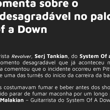
comenta sobre o
desagradável no pal
f a Down
vista
,
Serj Tankian
, do
System Of
Revolver
momento desagradável que já aconteceu n
sta comentou que o incidente ocorreu em Pit
e uma das turnês do início da carreira da b
os costumavam fumar e beber antes dos sh
cidido parar de fumar maconha por um longo 
Malakian
– Guitarrista do System Of A Dow