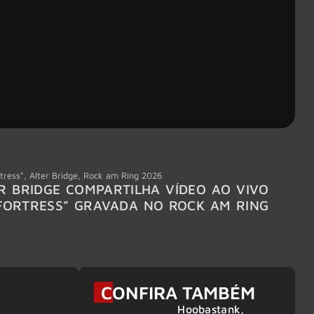
tress"
,
Alter Bridge
,
Rock am Ring 2026
Accept
R BRIDGE COMPARTILHA VÍDEO AO VIVO
ACCE
FORTRESS” GRAVADA NO ROCK AM RING
MEMBR
6
CONFIRA TAMBÉM
Hoobastank,