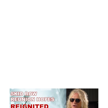
aquela banda se separou. Sim, esse é um arrependimento.”
Bach foi o vocalista do SKID ROW até 1996, quando foi
demitido. Em vez de desistir, os membros restantes fizeram
uma pausa e passaram a tocar brevemente em uma banda
chamada OZONE MONDAY. Em 1999, o SKID ROW se
reformou e, depois de algumas mudanças ao longo dos anos,
contou com uma formação composta pelo baixista Rachel
Bolan, os guitarristas Dave “Snake” Sabo e Scotti Hill, junto
com o baterista Rob Hammersmith e o vocalista Johnny
Solinger. O SKID ROW demitiu Solinger por telefone em abril
de 2015, poucas horas antes de anunciar o ex-vocalista do
TNT, Tony Harnell, como seu substituto. Oito meses depois,
Harnell saiu da banda e foi substituído pelo cantor sul-
africano radicado britânico ZP Theart, que anteriormente foi
vocalista do DRAGONFORCE, TANK e I AM I. Theart foi
demitido do SKID ROW em fevereiro de 2022 e foi
substituído por Erik Grönwall, que anteriormente era
membro da banda sueca de hard rock H.E.A.T.