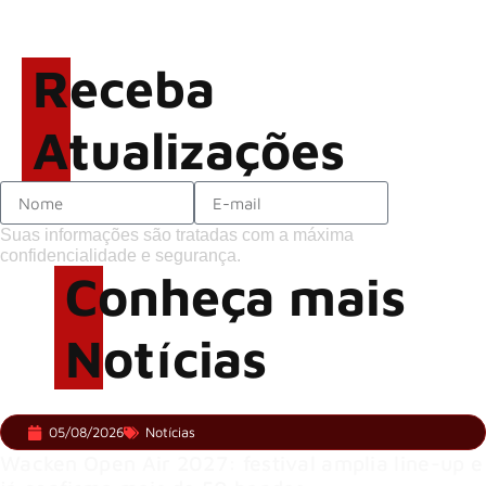
Brandon Flowers reflete
sobre o futuro e levanta
possibilidade de deixar os
Receba
palcos
Atualizações
Suas informações são tratadas com a máxima
confidencialidade e segurança.
Conheça mais
Notícias
05/08/2026
Notícias
Wacken Open Air 2027: festival amplia line-up e