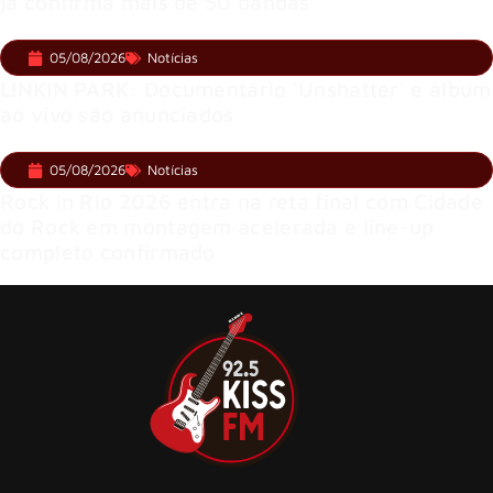
já confirma mais de 50 bandas
05/08/2026
Notícias
LINKIN PARK: Documentário ‘Unshatter’ e álbum
ao vivo são anunciados
05/08/2026
Notícias
Rock in Rio 2026 entra na reta final com Cidade
do Rock em montagem acelerada e line-up
completo confirmado