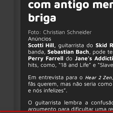
com antigo me
briga
Foto: Christian Schneider
Anúncios
Scotti Hill,
guitarrista do
Skid 
banda,
Sebastian Bach
, pode te
Perry Farrell
do
Jane’s Addict
hits, como, “18 and Life” e “Slave
Em entrevista para o
Hear 2 Zen
fãs querem, mas não seria como
e nós infelizes”.
O guitarrista lembra a confus
argumento para dificultar uma r