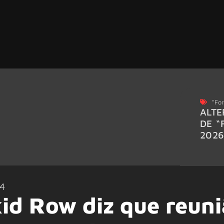
"For
ALTE
DE “
202
4
Skid Row diz que reun