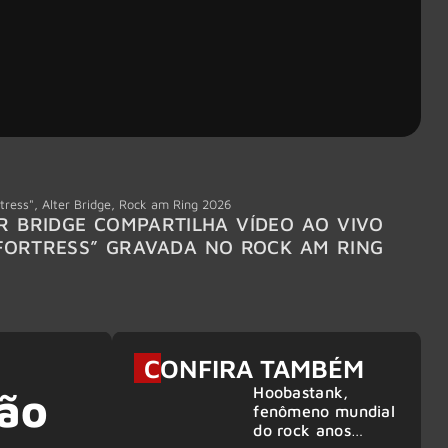
tress"
,
Alter Bridge
,
Rock am Ring 2026
Accept
R BRIDGE COMPARTILHA VÍDEO AO VIVO
ACCE
FORTRESS” GRAVADA NO ROCK AM RING
MEMBR
6
CONFIRA TAMBÉM
Hoobastank,
ião
fenômeno mundial
do rock anos