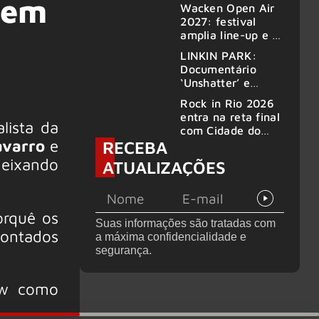
 em
2000, volta ao
Wacken Open Air
Brasil para 6
2027: festival
shows
amplia line-up e já
confirma mais de
LINKIN PARK:
50 bandas
Documentário
‘Unshatter’ e
álbum ao vivo são
Rock in Rio 2026
anunciados
entra na reta final
lista da
com Cidade do
avarro
e
RECEBA
Rock em
montagem
deixando
ATUALIZAÇÕES
acelerada e line-
up completo
confirmado
orquê os
Suas informações são tratadas com
pontados
a máxima confidencialidade e
segurança.
how como