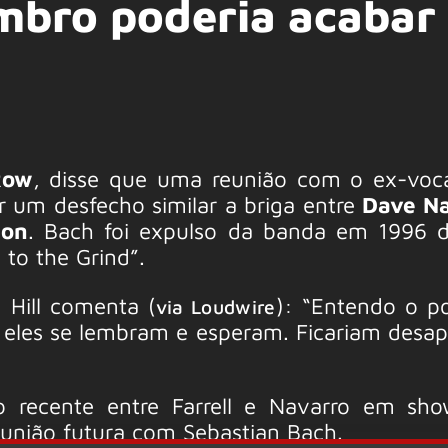
mbro poderia acabar
Row
, disse que uma reunião com o ex-voca
r um desfecho similar a briga entre
Dave N
ion
. Bach foi expulso da banda em 1996 
 to the Grind”.
, Hill comenta (
): “Entendo o p
via Loudwire
 eles se lembram e esperam. Ficariam desa
ão recente entre Farrell e Navarro em s
eunião futura com Sebastian Bach.