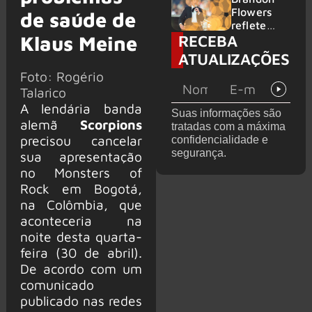
2026
do GHOST
Flowers
de saúde de
e KORN
reflete
RECEBA
Klaus Meine
sobre o
futuro e
ATUALIZAÇÕES
levanta
Foto: Rogério
possibilida
Talarico
de de
deixar os
A lendária banda
Suas informações são
palcos
alemã
Scorpions
tratadas com a máxima
precisou cancelar
confidencialidade e
segurança.
sua apresentação
no Monsters of
Rock em Bogotá,
na Colômbia, que
aconteceria na
noite desta quarta-
feira (30 de abril).
De acordo com um
comunicado
publicado nas redes