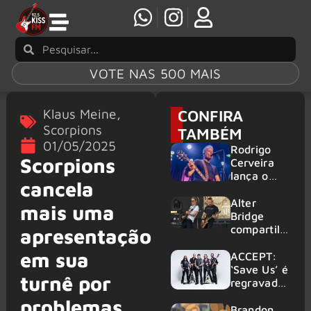
VOTE NAS 500 MAIS
Klaus Meine
,
CONFIRA
Scorpions
TAMBÉM
01/05/2025
Rodrigo
Scorpions
Cerveira
lança o
cancela
single “The
Searcher”
Alter
mais uma
Bridge
compartilh
apresentação
a vídeo ao
em sua
vivo de
ACCEPT:
“Fortress”
‘Save Us’ é
turnê por
gravada
regravada
no Rock
com
problemas
am Ring
membros
Brandon