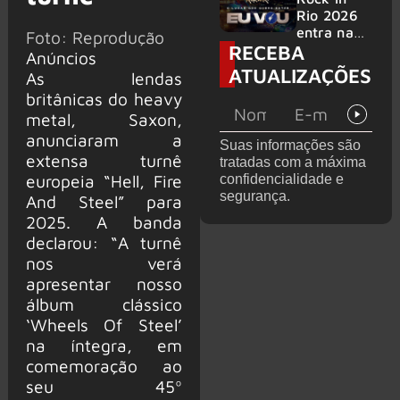
bandas
e álbum ao
Rio 2026
vivo são
entra na
Foto: Reprodução
RECEBA
anunciados
reta final
Anúncios
com
ATUALIZAÇÕES
As lendas
Cidade do
britânicas do heavy
Rock em
montagem
metal, Saxon,
acelerada
anunciaram a
Suas informações são
e line-up
extensa turnê
tratadas com a máxima
completo
europeia “Hell, Fire
confidencialidade e
confirmad
segurança.
And Steel” para
o
2025. A banda
declarou: “A turnê
nos verá
apresentar nosso
álbum clássico
‘Wheels Of Steel’
na íntegra, em
comemoração ao
seu 45º