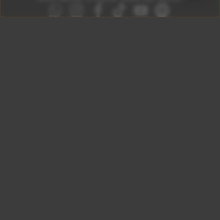
São Paulo 92.5
Litoral Paulista 100.3
Campinas 107.9
Rio De Janeiro 92.9
Ribeirão Preto 105.3
Brasília 106.7
Copyright © 2026 – KISS FM. Todos os direitos
reservados.
ID7 Studio
Site desenvolvido por