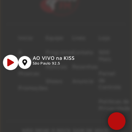
Início
Equipe
Lives
Loja
A
Programas
Contato
500
AO VIVO na KISS
Rádio
Mais
São Paulo 92.5
Notícias
Resenhas
Músicas
Painel
de
Shows
Anuncie
Controle
Promoções
Políticas de
Privacidade
NÃO DEIXE O ROCK SAIR DE VOCÊ!