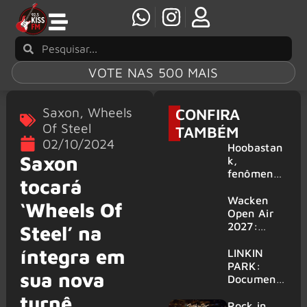
VOTE NAS 500 MAIS
Saxon
,
Wheels
CONFIRA
Of Steel
TAMBÉM
02/10/2024
Hoobastan
Saxon
k,
fenômeno
tocará
mundial do
rock anos
Wacken
‘Wheels Of
2000,
Open Air
volta ao
2027:
Steel’ na
Brasil para
festival
íntegra em
6 shows
amplia
LINKIN
line-up e
PARK:
sua nova
já
Document
confirma
ário
turnê
mais de 50
‘Unshatter’
Rock in