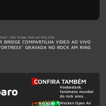
tress"
,
Alter Bridge
,
Rock am Ring 2026
Accept
R BRIDGE COMPARTILHA VÍDEO AO VIVO
ACCE
FORTRESS” GRAVADA NO ROCK AM RING
MEMBR
6
CONFIRA TAMBÉM
Hoobastank,
paro
fenômeno mundial
do rock anos
2000, volta ao
Wacken Open Air
Brasil para 6