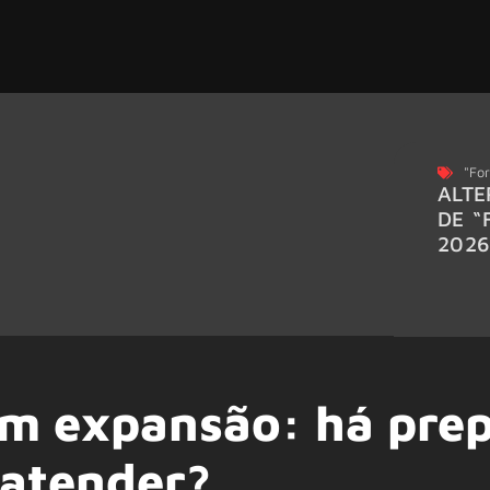
"For
ALTE
DE “
202
m expansão: há pre
 atender?