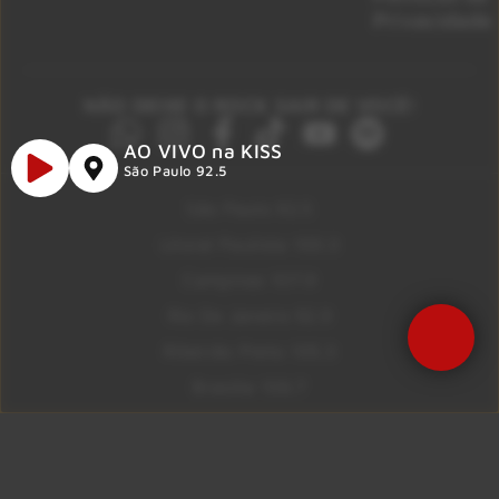
Privacidade
NÃO DEIXE O ROCK SAIR DE VOCÊ!
AO VIVO na KISS
São Paulo 92.5
São Paulo 92.5
Litoral Paulista 100.3
Campinas 107.9
Rio De Janeiro 92.9
Ribeirão Preto 105.3
Brasília 106.7