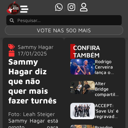
VOTE NAS 500 MAIS
Sammy Hagar
CONFIRA
17/01/2025
TAMBÉM
Sammy
Rodrigo
Cerveira
Hagar diz
lança o
single “The
que não
Searcher”
Alter
quer mais
Bridge
compartilh
fazer turnês
a vídeo ao
vivo de
ACCEPT:
“Fortress”
‘Save Us’ é
Foto: Leah Steiger
gravada
regravada
Sammy Hagar está
no Rock
com
pronto para
am Ring
membros
Brandon