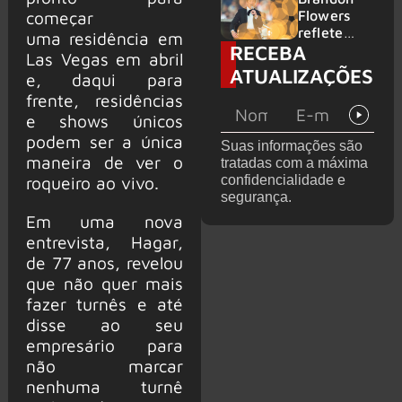
2026
do GHOST
Flowers
começar
e KORN
reflete
uma residência em
RECEBA
sobre o
Las Vegas em abril
futuro e
ATUALIZAÇÕES
e, daqui para
levanta
frente, residências
possibilida
de de
e shows únicos
deixar os
podem ser a única
Suas informações são
palcos
maneira de ver o
tratadas com a máxima
confidencialidade e
roqueiro ao vivo.
segurança.
Em uma nova
entrevista, Hagar,
de 77 anos, revelou
que não quer mais
fazer turnês e até
disse ao seu
empresário para
não marcar
nenhuma turnê