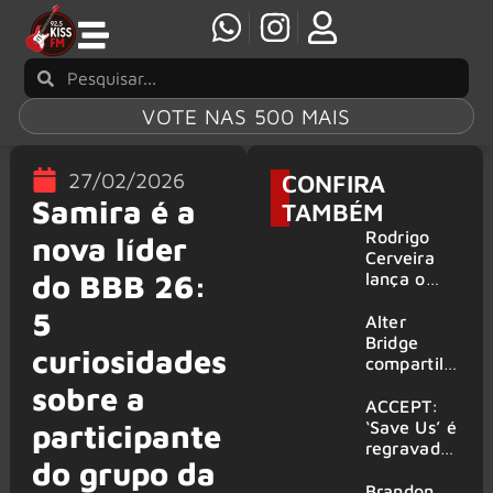
VOTE NAS 500 MAIS
27/02/2026
CONFIRA
Samira é a
TAMBÉM
Rodrigo
nova líder
Cerveira
do BBB 26:
lança o
single “The
5
Searcher”
Alter
Bridge
curiosidades
compartilh
a vídeo ao
sobre a
vivo de
ACCEPT:
“Fortress”
‘Save Us’ é
participante
gravada
regravada
do grupo da
no Rock
com
am Ring
membros
Brandon