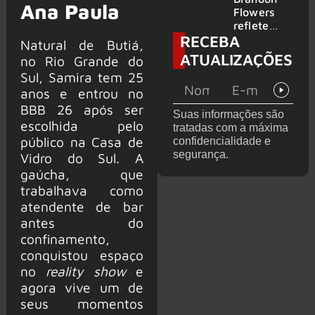
Ana Paula
2026
do GHOST
Flowers
e KORN
reflete
RECEBA
sobre o
Natural de Butiá,
futuro e
ATUALIZAÇÕES
no Rio Grande do
levanta
Sul, Samira tem 25
possibilida
anos e entrou no
de de
deixar os
BBB 26 após ser
Suas informações são
palcos
escolhida pelo
tratadas com a máxima
público na Casa de
confidencialidade e
segurança.
Vidro do Sul. A
gaúcha, que
trabalhava como
atendente de bar
antes do
confinamento,
conquistou espaço
no
reality show
e
agora vive um de
seus momentos