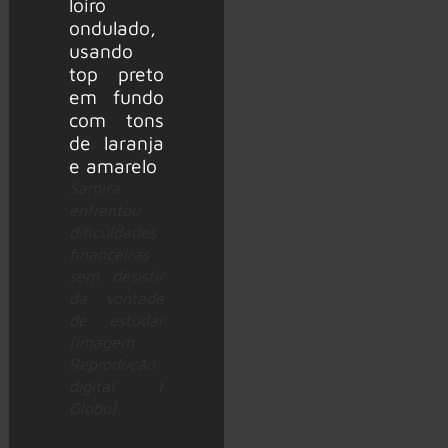
Samira
enfrentou
dificuldades
financeiras
sem desistir
da vontade
de estudar
(Imagem:
Reprodução
digital |
Globo)