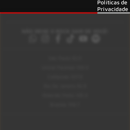
Políticas de
Privacidade
NÃO DEIXE O ROCK SAIR DE VOCÊ!
São Paulo 92.5
Litoral Paulista 100.3
Campinas 107.9
Rio De Janeiro 92.9
Ribeirão Preto 105.3
Brasília 106.7