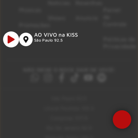
Notícias
Resenhas
Músicas
Painel
de
Shows
Anuncie
Controle
Promoções
AO VIVO na KISS
Políticas de
São Paulo 92.5
Privacidade
NÃO DEIXE O ROCK SAIR DE VOCÊ!
São Paulo 92.5
Litoral Paulista 100.3
Campinas 107.9
Rio De Janeiro 92.9
Ribeirão Preto 105.3