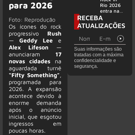
para 2026
bandas
e álbum ao
Rio 2026
vivo são
entra na
RECEBA
anunciados
reta final
Foto: Reprodução
com
ATUALIZAÇÕES
Os ícones do rock
Cidade do
progressivo
Rush
Rock em
montagem
—
Geddy Lee
e
acelerada
Alex Lifeson
—
Suas informações são
e line-up
anunciaram
17
tratadas com a máxima
completo
novas cidades
na
confidencialidade e
confirmad
segurança.
aguardada turnê
o
“Fifty Something”
,
programada para
2026. A expansão
acontece devido à
enorme demanda
após o anúncio
inicial, que esgotou
ingressos em
poucas horas.