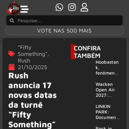
VOTE NAS 500 MAIS
“Fifty
CONFIRA
Something”
,
TAMBÉM
Rush
Hoobastan
21/10/2025
k,
fenômeno
Rush
mundial do
anuncia 17
rock anos
Wacken
2000,
Open Air
novas datas
volta ao
2027:
Brasil para
festival
da turnê
6 shows
amplia
LINKIN
line-up e
PARK:
“Fifty
já
Document
Something”
confirma
ário
mais de 50
‘Unshatter’
Rock in