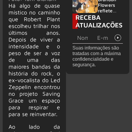
2026
do GHOST
Há algo de quase
Flowers
e KORN
reflete
místico no caminho
RECEBA
sobre o
que Robert Plant
futuro e
ATUALIZAÇÕES
escolheu trilhar nos
levanta
últimos anos.
possibilida
de de
Depois de viver a
deixar os
intensidade e o
Suas informações são
palcos
peso de ser a voz
tratadas com a máxima
de uma das
confidencialidade e
segurança.
maiores bandas da
história do rock, o
ex-vocalista do Led
Zeppelin encontrou
no projeto Saving
Grace um espaço
para respirar e
para se reinventar.
Ao lado da