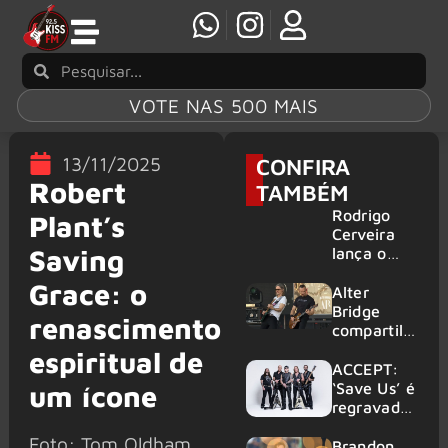
VOTE NAS 500 MAIS
13/11/2025
CONFIRA
Robert
TAMBÉM
Rodrigo
Plant’s
Cerveira
Saving
lança o
single “The
Grace: o
Searcher”
Alter
Bridge
renascimento
compartilh
a vídeo ao
espiritual de
vivo de
ACCEPT:
“Fortress”
‘Save Us’ é
um ícone
gravada
regravada
no Rock
com
Foto: Tom Oldham
am Ring
membros
Brandon