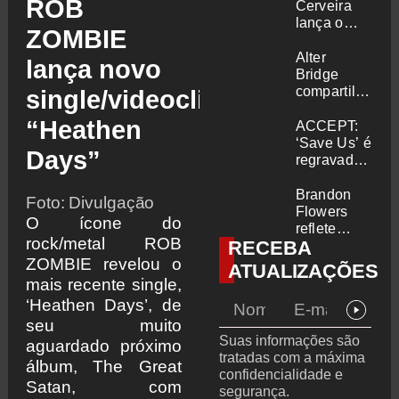
ROB
Cerveira
lança o
ZOMBIE
single “The
Searcher”
Alter
lança novo
Bridge
compartilha
single/videoclipe
vídeo ao
“Heathen
vivo de
ACCEPT:
“Fortress”
‘Save Us’ é
Days”
gravada no
regravada
Rock am
com
Ring 2026
membros
Brandon
Foto: Divulgação
do GHOST
Flowers
O ícone do
e KORN
reflete
rock/metal ROB
RECEBA
sobre o
futuro e
ZOMBIE revelou o
ATUALIZAÇÕES
levanta
mais recente single,
possibilidade
‘Heathen Days’, de
de deixar
seu muito
os palcos
Suas informações são
aguardado próximo
tratadas com a máxima
álbum, The Great
confidencialidade e
Satan, com
segurança.