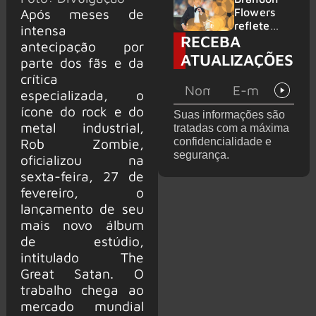
2026
do GHOST
Flowers
Após meses de
e KORN
reflete
intensa
RECEBA
sobre o
antecipação por
futuro e
ATUALIZAÇÕES
parte dos fãs e da
levanta
crítica
possibilida
de de
especializada, o
deixar os
ícone do rock e do
Suas informações são
palcos
metal industrial,
tratadas com a máxima
confidencialidade e
Rob Zombie,
segurança.
oficializou na
sexta-feira, 27 de
fevereiro, o
lançamento de seu
mais novo álbum
de estúdio,
intitulado The
Great Satan. O
trabalho chega ao
mercado mundial