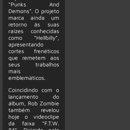
“Punks And
Demons”. O projeto
marca ainda um
retorno às suas
raízes conhecidas
como “Hellbilly”,
apresentando
cortes frenéticos
que remetem aos
seus trabalhos
mais
emblemáticos.
Coincidindo com o
lançamento do
álbum, Rob Zombie
também revelou
hoje o videoclipe
da faixa “F.T.W.
84”. Dirigido pelo