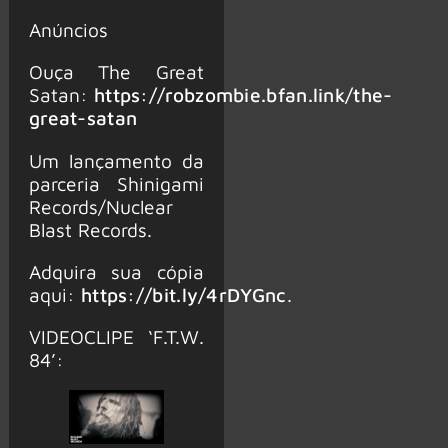
Anúncios
Ouça The Great
Satan:
https://robzombie.bfan.link/the-
great-satan
Um lançamento da
parceria Shinigami
Records/Nuclear
Blast Records.
Adquira sua cópia
aqui:
https://bit.ly/4rDYGnc
.
VIDEOCLIPE ‘F.T.W.
84’: