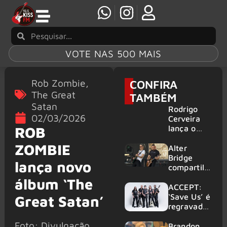
VOTE NAS 500 MAIS
Rob Zombie
,
CONFIRA
The Great
TAMBÉM
Satan
Rodrigo
02/03/2026
Cerveira
lança o
ROB
single “The
ZOMBIE
Searcher”
Alter
Bridge
lança novo
compartilh
a vídeo ao
álbum ‘The
vivo de
ACCEPT:
“Fortress”
‘Save Us’ é
Great Satan’
gravada
regravada
no Rock
com
Foto: Divulgação
am Ring
membros
Brandon