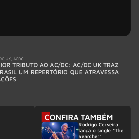
DC UK
,
ACDC
"Break
IOR TRIBUTO AO AC/DC: AC/DC UK TRAZ
MEGAD
RASIL UM REPERTÓRIO QUE ATRAVESSA
TURNÊ
AÇÕES
CONFIRA TAMBÉM
Rodrigo Cerveira
lança o single “The
Searcher”