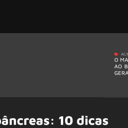
AC/
O MA
AO B
GER
pâncreas: 10 dicas