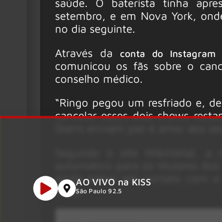
saúde. O baterista tinha apre
setembro, e em Nova York, onde
no dia seguinte.
Através da
conta do Instagram
comunicou os fãs sobre o canc
conselho médico.
“Ringo pegou um resfriado e, de
cancelar esses dois shows resta
Starrs enviam paz e amor aos se
Segundo o site Wikimetal, a
automático para os titulares dos
ainda entrar em contato com o
AO VIVO na KISS
volta.
São Paulo 92.5