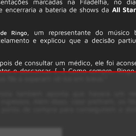
sentações marcadas na Filadélfia, no d
 encerraria a bateria de shows da
All Sta
, um representante do músico b
 de Ringo
elamento e explicou que a decisão part
pois de consultar um médico, ele foi acons
ntes e descansar. […] Como sempre, Ringo 
us fãs e esperam vê-los em breve.”
 nota também aponta que haverá um re
 ingressos. Além disso, caso prefiram, os f
 ponto de compra para conseguirem o din