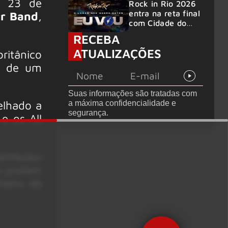
ia 23 de
Rock in Rio 2026
anunciados
entra na reta final
rr Band
,
com Cidade do
Rock em
RECEBA
montagem
ATUALIZAÇÕES
ritânico
acelerada e line-
up completo
iu de um
confirmado
Suas informações são tratadas com
elhado a
a máxima confidencialidade e
segurança.
e os All
embolso
ãs podem
heiro de