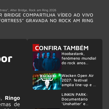
tress"
,
Alter Bridge
,
Rock am Ring 2026
Accept
R BRIDGE COMPARTILHA VÍDEO AO VIVO
ACCE
FORTRESS” GRAVADA NO ROCK AM RING
MEMBR
6
CONFIRA TAMBÉM
Hoobastank,
por
fenômeno mundial
do rock anos
2000, volta ao
Brasil para 6
Wacken Open Air
shows
2027: festival
amplia line-up e já
confirma mais de
50 bandas
LINKIN PARK:
s,
Ringo
Documentário
emas de
‘Unshatter’ e
álbum ao vivo são