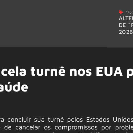
"For
ALTE
DE “
202
ncela turnê nos EUA 
aúde
a concluir sua turnê pelos Estados Unido
 de cancelar os compromissos por probl