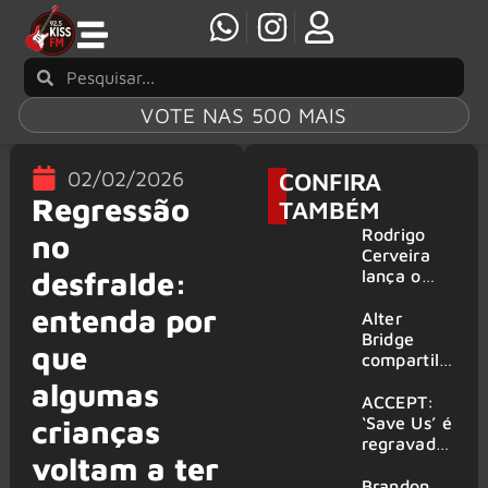
VOTE NAS 500 MAIS
02/02/2026
CONFIRA
Regressão
TAMBÉM
Rodrigo
no
Cerveira
desfralde:
lança o
single “The
entenda por
Searcher”
Alter
Bridge
que
compartilh
a vídeo ao
algumas
vivo de
ACCEPT:
“Fortress”
‘Save Us’ é
crianças
gravada
regravada
voltam a ter
no Rock
com
am Ring
membros
Brandon