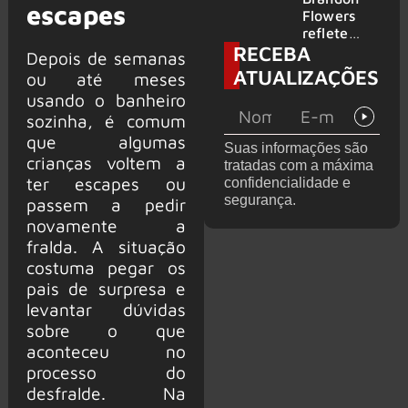
escapes
2026
do GHOST
Flowers
e KORN
reflete
RECEBA
sobre o
Depois de semanas
futuro e
ATUALIZAÇÕES
ou até meses
levanta
usando o banheiro
possibilida
sozinha, é comum
de de
deixar os
que algumas
Suas informações são
palcos
crianças voltem a
tratadas com a máxima
ter escapes ou
confidencialidade e
segurança.
passem a pedir
novamente a
fralda. A situação
costuma pegar os
pais de surpresa e
levantar dúvidas
sobre o que
aconteceu no
processo do
desfralde. Na