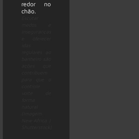
Escutar
medos e
inseguranças
e oferecer
idas
regulares ao
banheiro são
ações que
contribuem
para que o
controle
volte de
forma
natural
(Imagem:
New Africa |
Shutterstock)