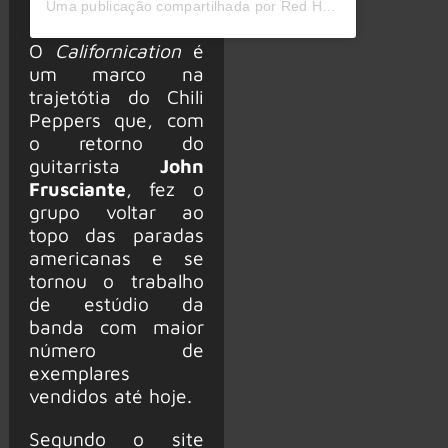
Uma publicação compartilhada por Red Hot Chili Peppers (@chilipeppers)
O
Californication
é
um marco na
trajetótia do Chili
Peppers que, com
o retorno do
guitarrista
John
Frusciante
, fez o
grupo voltar ao
topo das paradas
americanas e se
tornou o trabalho
de estúdio da
banda com maior
número de
exemplares
vendidos até hoje.
Segundo o site