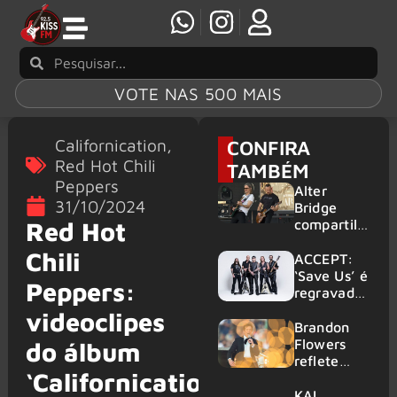
VOTE NAS 500 MAIS
Californication
,
CONFIRA
Red Hot Chili
TAMBÉM
Peppers
Alter
31/10/2024
Bridge
compartilh
Red Hot
a vídeo ao
Chili
vivo de
ACCEPT:
“Fortress”
‘Save Us’ é
Peppers:
gravada
regravada
no Rock
com
videoclipes
am Ring
membros
Brandon
2026
do GHOST
Flowers
do álbum
e KORN
reflete
‘Californication’
sobre o
futuro e
KAI