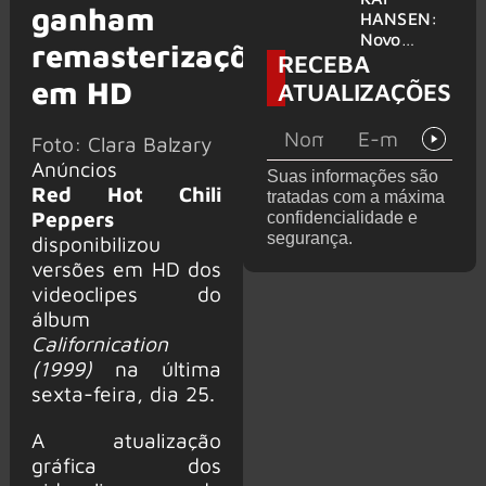
ganham
levanta
HANSEN:
possibilida
Novo
remasterizações
RECEBA
de de
single
deixar os
‘Welcome
em HD
ATUALIZAÇÕES
palcos
To Life’ é
lançado
Foto: Clara Balzary
Anúncios
Suas informações são
Red Hot Chili
tratadas com a máxima
Peppers
confidencialidade e
segurança.
disponibilizou
versões em HD dos
videoclipes do
álbum
Californication
(1999)
na última
sexta-feira, dia 25.
A atualização
gráfica dos