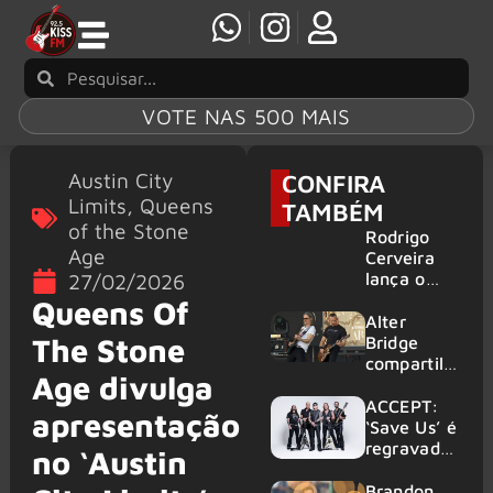
VOTE NAS 500 MAIS
Austin City
CONFIRA
Limits
,
Queens
TAMBÉM
of the Stone
Rodrigo
Age
Cerveira
lança o
27/02/2026
single “The
Queens Of
Searcher”
Alter
The Stone
Bridge
compartilh
Age divulga
a vídeo ao
vivo de
ACCEPT:
apresentação
“Fortress”
‘Save Us’ é
gravada
regravada
no ‘Austin
no Rock
com
am Ring
membros
Brandon