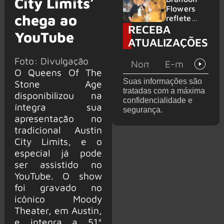
City Limits’
2026
do GHOST
Flowers
chega ao
e KORN
reflete
RECEBA
sobre o
YouTube
futuro e
ATUALIZAÇÕES
levanta
possibilida
Foto: Divulgação
de de
O Queens Of The
deixar os
Suas informações são
Stone Age
palcos
tratadas com a máxima
disponibilizou na
confidencialidade e
íntegra sua
segurança.
apresentação no
tradicional Austin
City Limits, e o
especial já pode
ser assistido no
YouTube. O show
foi gravado no
icônico Moody
Theater, em Austin,
e integra a 51ª