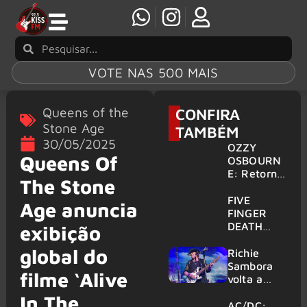
VOTE NAS 500 MAIS
Queens of the
CONFIRA
Stone Age
TAMBÉM
30/05/2025
OZZY
Queens Of
OSBOURN
E: Retorno
The Stone
do Ozzfest
em 2027 é
FIVE
Age anuncia
confirmad
FINGER
o por
DEATH
exibição
Sharon
PUNCH,
global do
HELLOWE
Richie
EN:
Sambora
filme ‘Alive
Gigantes
volta a
são
tocar
In The
anunciados
clássicos
AC/DC: