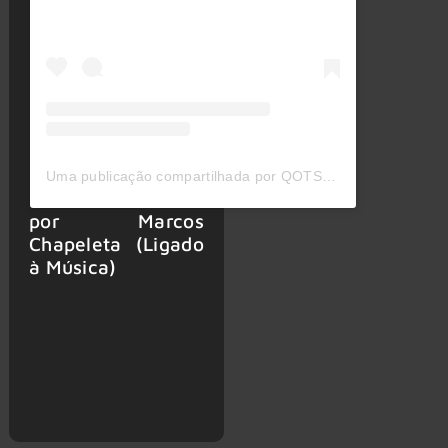
Uma publicação compartilhada por QOTSA (@queensofthestoneage)
por Marcos
Chapeleta (Ligado
à Música)