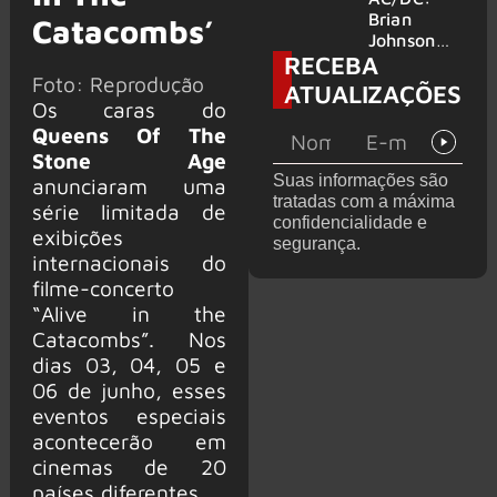
no Wacken
do Bon
Brian
Catacombs’
2027
Jovi com o
Johnson
RECEBA
supergrupo
quase é
Kings of
Foto: Reprodução
atingido
ATUALIZAÇÕES
Chaos nos
por canhão
Os caras do
Estados
em show
Queens Of The
Unidos
Stone Age
Suas informações são
anunciaram uma
tratadas com a máxima
série limitada de
confidencialidade e
exibições
segurança.
internacionais do
filme-concerto
“Alive in the
Catacombs”. Nos
dias 03, 04, 05 e
06 de junho, esses
eventos especiais
acontecerão em
cinemas de 20
países diferentes.