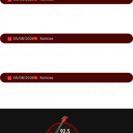
Wacken Open Air 2027: festival amplia line-up e
já confirma mais de 50 bandas
05/08/2026
Notícias
LINKIN PARK: Documentário ‘Unshatter’ e álbum
ao vivo são anunciados
05/08/2026
Notícias
Rock in Rio 2026 entra na reta final com Cidade
do Rock em montagem acelerada e line-up
completo confirmado