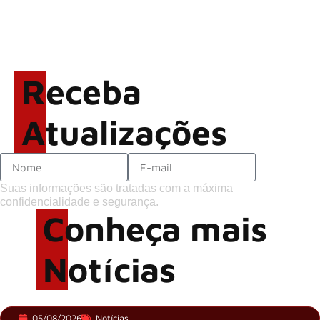
GHOST e KORN
Brandon Flowers reflete
sobre o futuro e levanta
possibilidade de deixar os
Receba
palcos
Atualizações
Suas informações são tratadas com a máxima
confidencialidade e segurança.
Conheça mais
Notícias
05/08/2026
Notícias