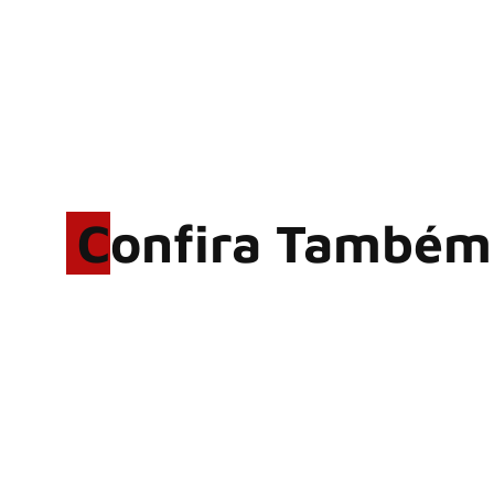
Confira Também
Rodrigo Cerveira lança o
single “The Searcher”
Alter Bridge compartilha
vídeo ao vivo de “Fortress”
gravada no Rock am Ring
2026
ACCEPT: ‘Save Us’ é
regravada com membros do