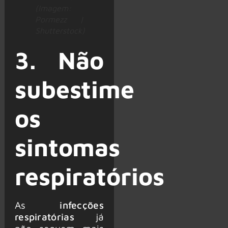
(Imagem:
Pormezz |
Shutterstock)
3. Não
subestime
os
sintomas
respiratórios
As
infecções
respiratórias
já