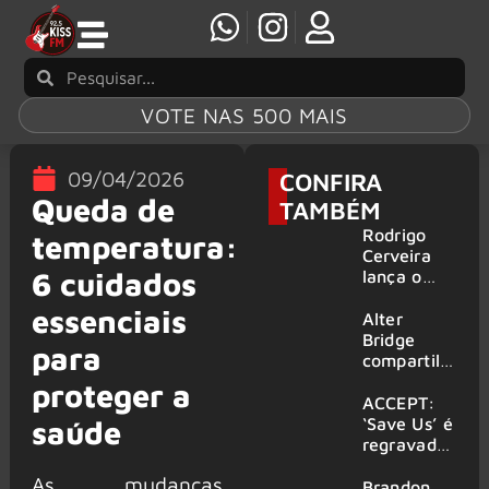
VOTE NAS 500 MAIS
09/04/2026
CONFIRA
Queda de
TAMBÉM
Rodrigo
temperatura:
Cerveira
6 cuidados
lança o
single “The
essenciais
Searcher”
Alter
Bridge
para
compartilh
a vídeo ao
proteger a
vivo de
ACCEPT:
“Fortress”
‘Save Us’ é
saúde
gravada
regravada
no Rock
com
As mudanças
am Ring
membros
Brandon