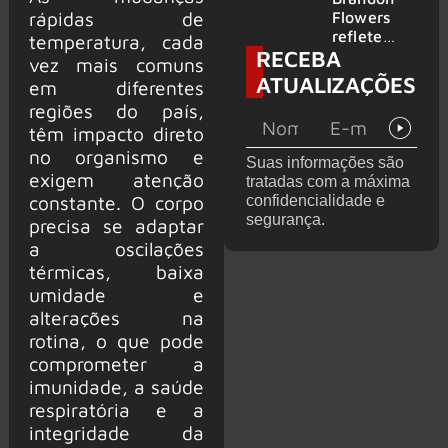
2026
do GHOST
rápidas de
Flowers
e KORN
reflete
temperatura, cada
RECEBA
sobre o
vez mais comuns
futuro e
ATUALIZAÇÕES
em diferentes
levanta
regiões do país,
possibilida
de de
têm impacto direto
deixar os
no organismo e
Suas informações são
palcos
exigem atenção
tratadas com a máxima
constante. O corpo
confidencialidade e
segurança.
precisa se adaptar
a oscilações
térmicas, baixa
umidade e
alterações na
rotina, o que pode
comprometer a
imunidade, a saúde
respiratória e a
integridade da