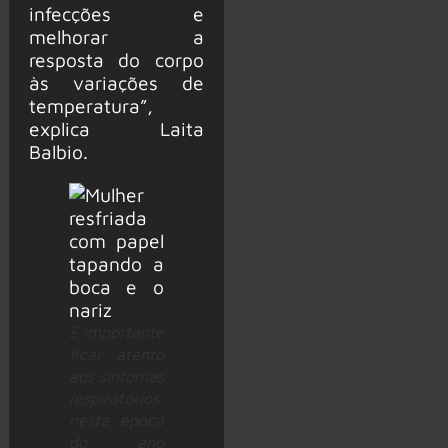
infecções e
melhorar a
resposta do corpo
às variações de
temperatura”,
explica Laita
Balbio.
É importante
ficar atento
aos sintomas
respiratórios
nesta época
do ano