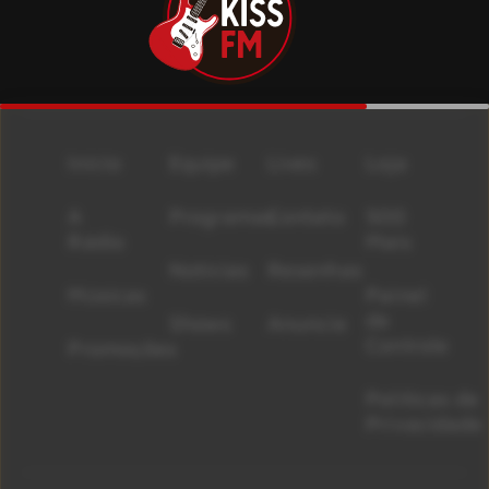
Início
Equipe
Lives
Loja
A
Programas
Contato
500
Rádio
Mais
Notícias
Resenhas
Músicas
Painel
de
Shows
Anuncie
Controle
Promoções
Políticas de
Privacidade