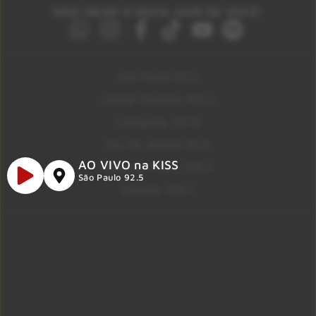
NÃO DEIXE O ROCK SAIR DE VOCÊ!
São Paulo 92.5
Litoral Paulista 100.3
Campinas 107.9
Rio De Janeiro 92.9
AO VIVO na KISS
Ribeirão Preto 105.3
São Paulo 92.5
Brasília 106.7