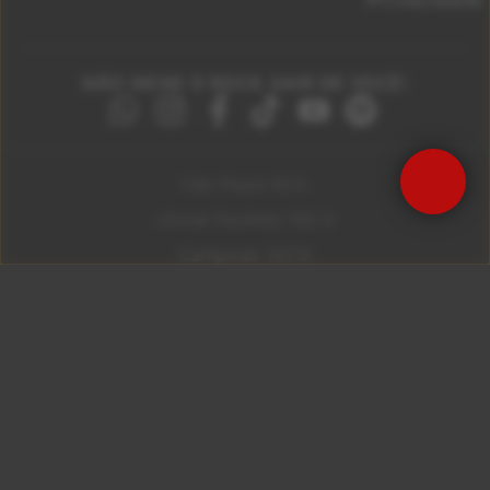
NÃO DEIXE O ROCK SAIR DE VOCÊ!
São Paulo 92.5
Litoral Paulista 100.3
Campinas 107.9
Rio De Janeiro 92.9
Ribeirão Preto 105.3
Brasília 106.7