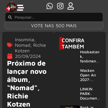
VOTE NAS 500 MAIS
Insomnia
,
CONFIRA
Nomad
,
Richie
TAMBÉM
Kotzen
Hoobastan
20/09/2024
k,
fenômeno
Próximo de
mundial do
lançar novo
rock anos
Wacken
2000,
Open Air
álbum,
volta ao
2027:
Brasil para
festival
“Nomad”,
6 shows
amplia
LINKIN
line-up e
PARK:
Richie
já
Document
Kotzen
confirma
ário
mais de 50
‘Unshatter’
Rock in