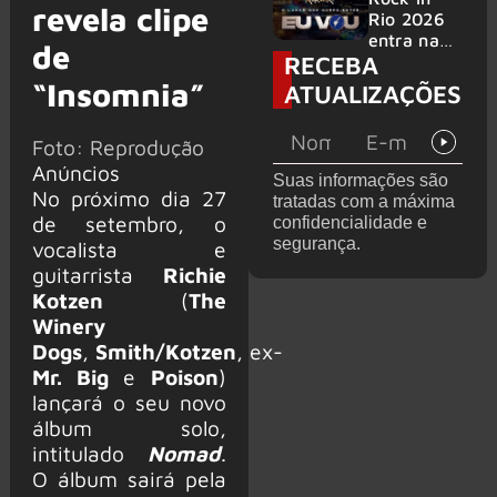
revela clipe
bandas
e álbum ao
Rio 2026
vivo são
entra na
de
RECEBA
anunciados
reta final
com
“Insomnia”
ATUALIZAÇÕES
Cidade do
Rock em
Foto: Reprodução
montagem
acelerada
Anúncios
Suas informações são
e line-up
No próximo dia 27
tratadas com a máxima
completo
de setembro, o
confidencialidade e
confirmad
segurança.
vocalista e
o
guitarrista
Richie
Kotzen
(
The
Winery
Dogs
,
Smith/Kotzen
, ex-
Mr. Big
e
Poison
)
lançará o seu novo
álbum solo,
intitulado
Nomad
.
O álbum sairá pela