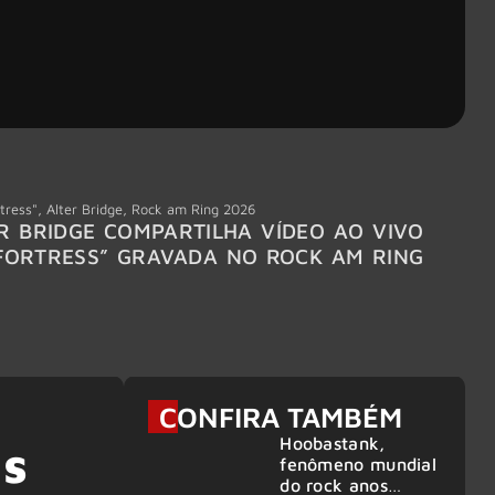
tress"
,
Alter Bridge
,
Rock am Ring 2026
Accept
R BRIDGE COMPARTILHA VÍDEO AO VIVO
ACCE
FORTRESS” GRAVADA NO ROCK AM RING
MEMBR
6
CONFIRA TAMBÉM
Hoobastank,
as
fenômeno mundial
do rock anos