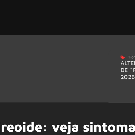
"For
ALTE
DE “
202
ireoide: veja sintom