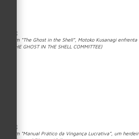
3. The Ghost in the 
Em “The Ghost in the Shell”, Motoko Kusanagi enfrent
THE GHOST IN THE SHELL COMMITTEE)
Anúncios
Ambientado em um futuro no qual humanos e máquinas conv
Shirow acompanha a Major Motoko Kusanagi, uma ciborgue qu
Enquanto enfrenta ameaças cada vez mais sofisticadas, a eq
Durante as investigações, um enigmático hacker, conhecido c
consciência, tecnologia e identidade humana.
4. Manual Prático 
Em “Manual Prático da Vingança Lucrativa”, um herdeir