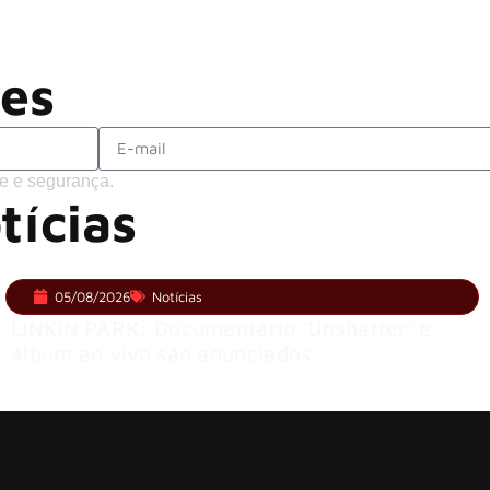
Brandon Flowers reflete sobre o futuro
ões
e e segurança.
tícias
05/08/2026
Notícias
LINKIN PARK: Documentário ‘Unshatter’ e
álbum ao vivo são anunciados