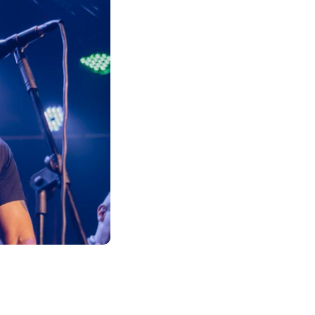
Alter Bridge compartilha vídeo ao vi
ACCEPT: ‘Save Us’ é regravada com