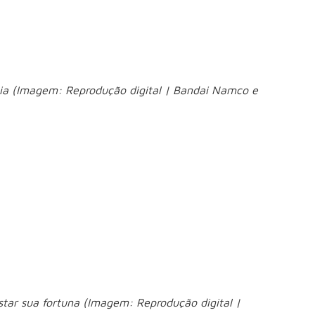
ia (Imagem: Reprodução digital | Bandai Namco e
anime
 em
do famoso mangá homônimo de Masamune
cibercrime.
, criada para impedir ataques antes que eles aconteçam.
vando a protagonista a questionar os limites entre
va (08/07)
star sua fortuna (Imagem: Reprodução digital |