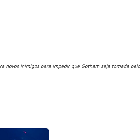
 que foi rejeitado pela família bilionária antes mesmo de n
nha sucessória, ele elabora um plano ousado para eliminar, um
ça transforma sua busca por justiça em uma jornada repleta d
 Encapuzado – 2ª t
 novos inimigos para impedir que Gotham seja tomada pelo 
da para proteger Gotham City, mas precisa enfrentar uma n
roso chefão Rupert Thorne, o herói cruza o caminho de vilõe
omo detetive e vigilante.
Rodrigo Cerveira lança o single “The 