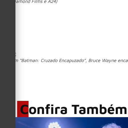
Diamond Films e A24)
O filme acompanha Becket Redfellow (Glen Powell), um homem
direito. Anos depois, ao descobrir que ainda faz parte da li
inusitadas, humor ácido e reviravoltas, a disputa pela heran
5. Batman: Cruzado
Em “Batman: Cruzado Encapuzado”, Bruce Wayne encara
temporada
Na segunda
, Bruce Wayne continua sua cruza
mais no caos. Enquanto tenta desmantelar o império do pode
de lidar com desafios que colocam à prova suas habilidades c
Confira Também