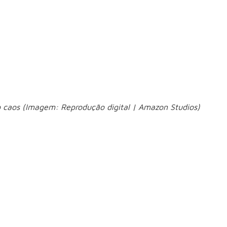
ascer e cresceu longe da fortuna que acreditava ser sua por
situações
 a um, os herdeiros que estão à sua frente. Entre
e riscos, ambição e desejo de vingança.
emporada (31/07)
caos (Imagem: Reprodução digital | Amazon Studios)
ova onda de criminosos que ameaça mergulhar a cidade ainda
s icônicos, como Charada, Chapeleiro Louco e Coringa, além
Searcher”