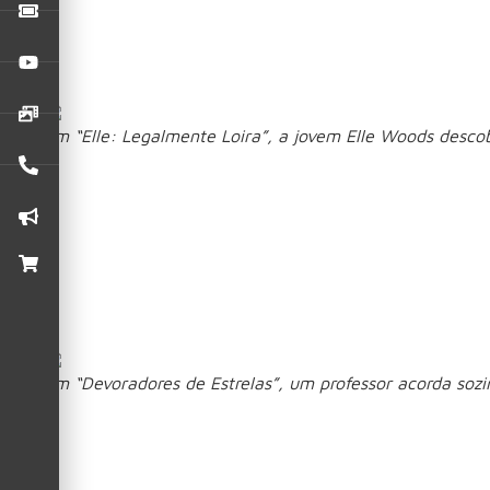
1. Elle: Legalmente
Em “Elle: Legalmente Loira”, a jovem Elle Woods desco
Ambientada antes dos eventos do filme “Legalmente Loira”, 
personalidade. Ao iniciar uma nova fase da vida em uma esco
primeiras paixões e encontrar seu lugar. Entre momentos de
muito antes de sua trajetória na faculdade de Direito.
2. Devoradores de E
Em “Devoradores de Estrelas”, um professor acorda so
Baseado no romance de Andy Weir, o longa acompanha Rylan
de sua identidade ou de como chegou até ali. Conforme rec
sobrevivência do Sol e, consequentemente, da humanidade. Ao
com uma improvável aliança que pode mudar o destino de d