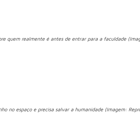
 Loira (01/07)
bre quem realmente é antes de entrar para a faculdade (Ima
a série acompanha a juventude de Elle Woods (Lexi Minetree
desafios
la diferente, a protagonista enfrenta
típicos da a
 aprendizado e descobertas, a produção revela como sua conf
strelas (03/07)
zinho no espaço e precisa salvar a humanidade (Imagem: Rep
d Grace (Ryan Gosling), um professor de ciências que desp
miss
upera a memória, ele descobre que foi enviado em uma
 longo da jornada, o protagonista precisa usar seu conhecim
ois mundos.