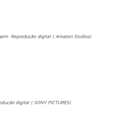
gem: Reprodução digital | Amazon Studios)
) e mostra os acontecimentos que ajudaram a formar sua
dolescência, como fazer novas amizades, lidar com as
iança, inteligência e autenticidade começaram a se destacar
rodução digital | SONY PICTURES)
erta sozinho em uma espaçonave, sem qualquer lembrança
ão
decisiva para investigar o fenômeno que ameaça a
ento científico para enfrentar desafios inesperados e conta