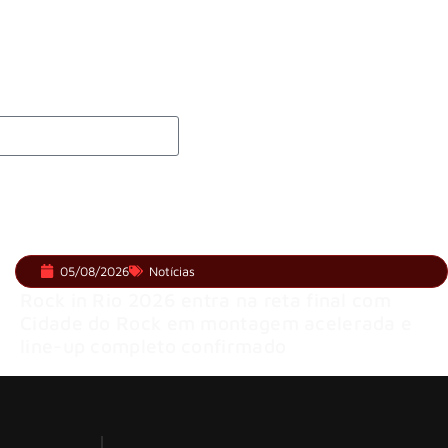
 e levanta possibilidade de deixar os palcos
05/08/2026
Notícias
Rock in Rio 2026 entra na reta final com
Cidade do Rock em montagem acelerada e
line-up completo confirmado