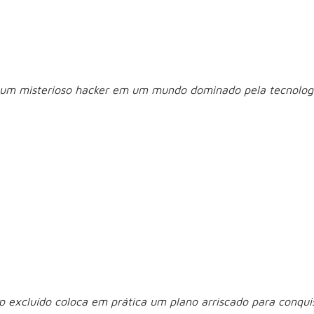
Shell (07/07)
a um misterioso hacker em um mundo dominado pela tecnolog
ivem de forma cada vez mais integrada, a nova adaptação
e lidera uma unidade de elite especializada no combate ao 
uipe dá início às operações da Seção 9 de Segurança Pública
omo Mestre dos Fantoches, surge como o principal desafio, le
da Vingança Lucrati
o excluído coloca em prática um plano arriscado para conqui