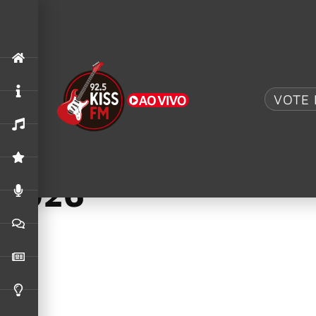
.
AC/DC UK
,
ACDC
O MAIOR TRIBUTO AO AC/DC: AC/DC UK TRAZ 
VOTE 
01/07/2026
Prime Video: 5 film
2026
Julho chega ao Prime Video com estreias que passam por difer
inéditas, adaptações aguardadas e novas temporadas, o catá
mistério ou diversão nas próximas maratonas.
A seguir, veja 5 filmes e séries que estreiam no Prime Video