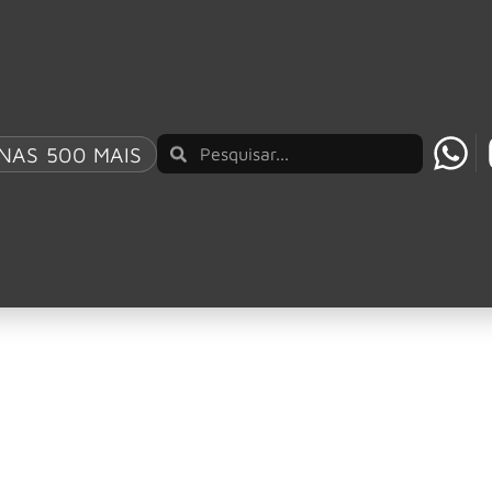
AO BRASIL UM REPERTÓRIO QUE ATRAVESSA GE
NAS 500 MAIS
es e séries que est
entes estilos e universos, reunindo histórias de aventura, su
logo recebe filmes e séries capazes de prender a atenção d
 em julho de 2026!