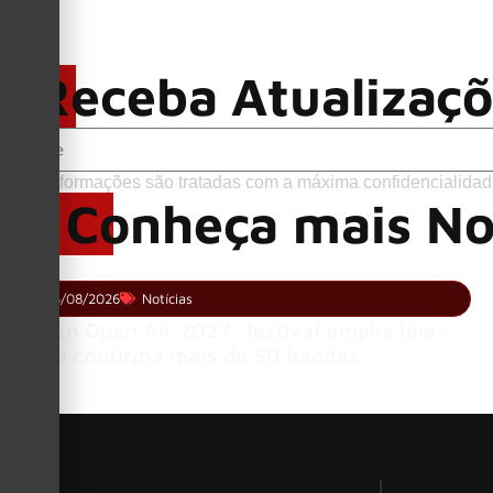
Receba Atualizaç
Suas informações são tratadas com a máxima confidencialidad
Conheça mais No
05/08/2026
Notícias
Wacken Open Air 2027: festival amplia line-
up e já confirma mais de 50 bandas