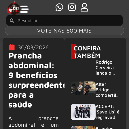
VOTE NAS 500 MAIS
30/03/2026
CONFIRA
Prancha
TAMBÉM
Rodrigo
abdominal:
Cerveira
9 benefícios
lança o
single “The
surpreendentes
Searcher”
Alter
Bridge
para a
compartilh
a vídeo ao
saúde
vivo de
ACCEPT:
“Fortress”
‘Save Us’ é
gravada
regravada
A prancha
no Rock
com
abdominal é um
am Ring
membros
Brandon