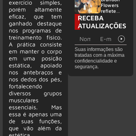
exercício simples,
2026
do GHOST
Flowers
porém altamente
e KORN
reflete
eficaz, que tem
RECEBA
sobre o
futuro e
ganhado destaque
ATUALIZAÇÕES
levanta
nos programas de
possibilida
treinamento físico.
de de
A prática consiste
deixar os
Suas informações são
em manter o corpo
palcos
tratadas com a máxima
em uma posição
confidencialidade e
estática, apoiado
segurança.
nos antebraços e
nos dedos dos pés,
fortalecendo
diversos grupos
musculares
essenciais. Mas
essa é apenas uma
de suas funções,
que vão além da
estética.