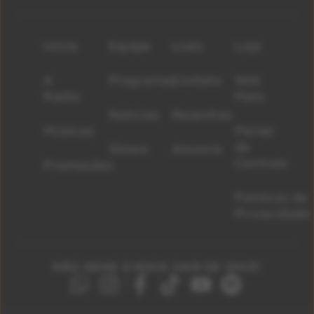
Início
Equipe
Lives
Loja
A
Programas
Contato
500
Rádio
Mais
Notícias
Resenhas
Músicas
Painel
de
Shows
Anuncie
Controle
Promoções
Políticas de
Privacidade
NÃO DEIXE O ROCK SAIR DE VOCÊ!