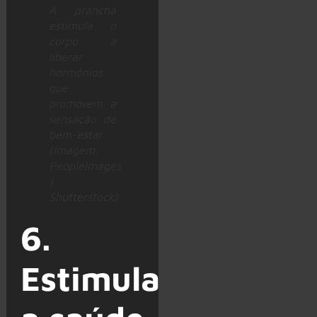
A prancha
estimula o
corpo a
liberar
hormônios
que
promovem a
sensação de
bem-estar
(Imagem:
PeopleImages
|
Shutterstock)
6.
Estimula