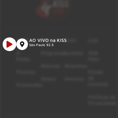
Início
Equipe
Lives
Loja
AO VIVO na KISS
São Paulo 92.5
A
Programas
Contato
500
Rádio
Mais
Notícias
Resenhas
Músicas
Painel
de
Shows
Anuncie
Controle
Promoções
Políticas de
Privacidade