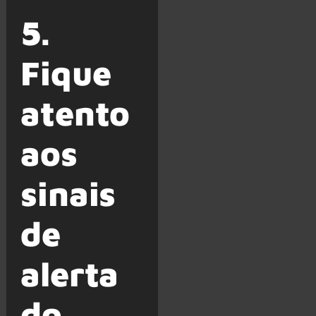
5.
Fique
atento
aos
sinais
de
alerta
do