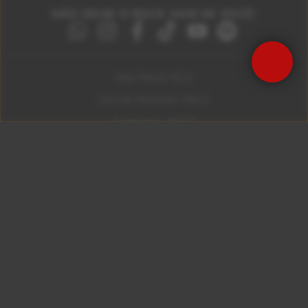
NÃO DEIXE O ROCK SAIR DE VOCÊ!
Precisa de Ajuda?
São Paulo 92.5
Litoral Paulista 100.3
Campinas 107.9
Rio De Janeiro 92.9
Ribeirão Preto 105.3
Brasília 106.7