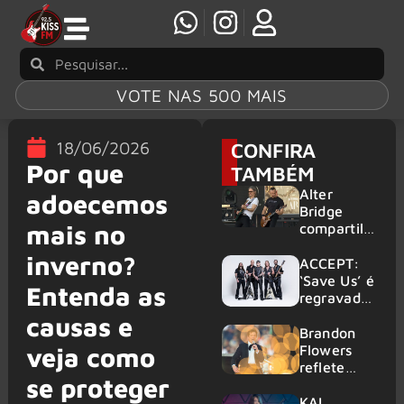
VOTE NAS 500 MAIS
18/06/2026
CONFIRA
Por que
TAMBÉM
Alter
adoecemos
Bridge
mais no
compartilh
a vídeo ao
inverno?
vivo de
ACCEPT:
“Fortress”
‘Save Us’ é
Entenda as
gravada
regravada
no Rock
com
causas e
am Ring
membros
Brandon
2026
do GHOST
Flowers
veja como
e KORN
reflete
se proteger
sobre o
futuro e
KAI