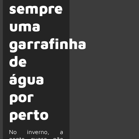
sempre
uma
garrafinha
de
água
por
perto
No inverno, a
gente quase não