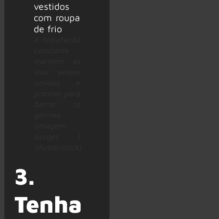
A hidratação
constante
mantém as
vias aéreas
úmidas e
prontas para
barrar os
germes
(Imagem:
Gorgev |
Shutterstock)
3.
Tenha