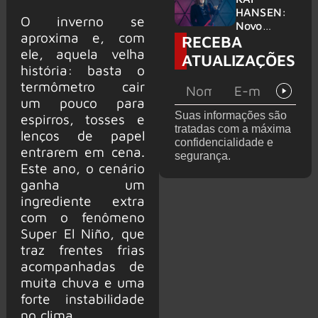
levanta
HANSEN:
O inverno se
possibilida
Novo
aproxima e, com
RECEBA
de de
single
deixar os
ele, aquela velha
‘Welcome
ATUALIZAÇÕES
palcos
To Life’ é
história: basta o
lançado
termômetro cair
um pouco para
Suas informações são
espirros, tosses e
tratadas com a máxima
lenços de papel
confidencialidade e
entrarem em cena.
segurança.
Este ano, o cenário
ganha um
ingrediente extra
com o fenômeno
Super El Niño, que
traz frentes frias
acompanhadas de
muita chuva e uma
forte instabilidade
no clima.