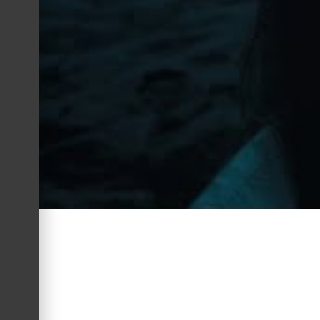
Anúncios
Lucas Falcão
Por: