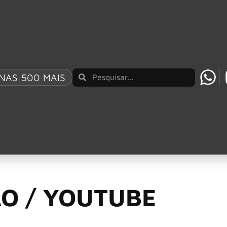
AO BRASIL UM REPERTÓRIO QUE ATRAVESSA GE
NAS 500 MAIS
e “Time Will Tell” e
ds”
O / YOUTUBE
e lançar seu novo álbum,
“Empty Hands”
, via
Sumerian Re