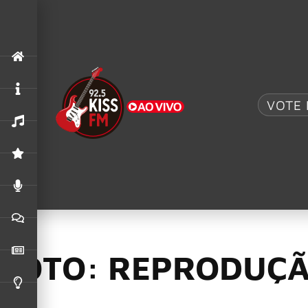
.
AC/DC UK
,
ACDC
O MAIOR TRIBUTO AO AC/DC: AC/DC UK TRAZ 
VOTE 
“Empty Hands”
,
“Time Will Tell”
,
Poppy
26/01/2026
Poppy lança clipe d
álbum “Empty Han
FOTO: REPRODUÇÃ
A cantora, compositora e artista performática
Poppy
acaba d