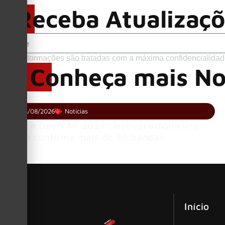
Receba Atualizaç
Suas informações são tratadas com a máxima confidencialidad
Conheça mais No
05/08/2026
Notícias
Wacken Open Air 2027: festival amplia line-
up e já confirma mais de 50 bandas
Início