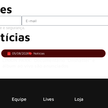
ões
e e segurança.
tícias
05/08/2026
Notícias
LINKIN PARK: Documentário ‘Unshatter’ e
álbum ao vivo são anunciados
Equipe
Lives
Loja