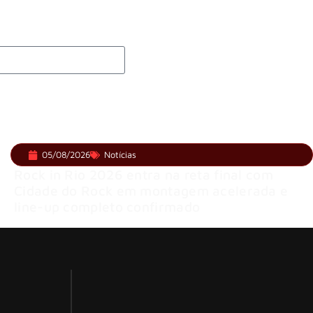
05/08/2026
Notícias
Rock in Rio 2026 entra na reta final com
Cidade do Rock em montagem acelerada e
line-up completo confirmado