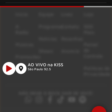
Início
Equipe
Lives
Loja
A
Programas
Contato
500
Rádio
Mais
Notícias
Resenhas
Músicas
Painel
de
Shows
Anuncie
Controle
Promoções
AO VIVO na KISS
Políticas de
São Paulo 92.5
Privacidade
NÃO DEIXE O ROCK SAIR DE VOCÊ!