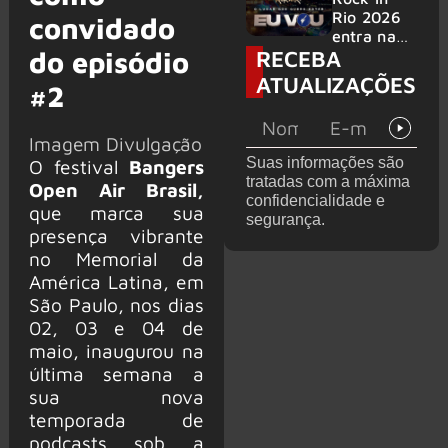
bandas
e álbum ao
Rio 2026
convidado
vivo são
entra na
RECEBA
anunciados
do episódio
reta final
com
ATUALIZAÇÕES
#2
Cidade do
Rock em
montagem
Imagem Divulgação
acelerada
Suas informações são
O festival
Bangers
e line-up
tratadas com a máxima
Open Air Brasil,
completo
confidencialidade e
confirmad
que marca sua
segurança.
o
presença vibrante
no Memorial da
América Latina, em
São Paulo, nos dias
02, 03 e 04 de
maio, inaugurou na
última semana a
sua nova
temporada de
podcasts sob a