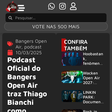
VOTE NAS 500 MAIS
Bangers Open
CONFIRA
Air
,
podcast
TAMBÉM
10/03/2025
Hoobastan
Podcast
k,
fenômeno
Oficial do
mundial do
rock anos
Wacken
Bangers
2000,
Open Air
volta ao
2027:
Open Air
Brasil para
festival
traz Thiago
6 shows
amplia
LINKIN
line-up e
PARK:
Bianchi
já
Document
confirma
ário
como
mais de 50
‘Unshatter’
Rock in