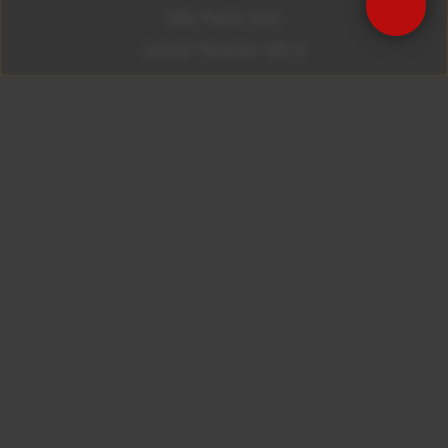
São Paulo 92.5
Litoral Paulista 100.3
Campinas 107.9
Rio De Janeiro 92.9
Ribeirão Preto 105.3
Brasília 106.7
Copyright © 2026 – KISS FM. Todos os direitos
reservados.
ID7 Studio
Site desenvolvido por