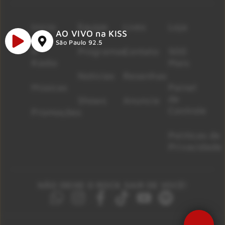
Início
Equipe
Lives
Loja
AO VIVO na KISS
São Paulo 92.5
A
Programas
Contato
500
Rádio
Mais
Notícias
Resenhas
Músicas
Painel
de
Shows
Anuncie
Controle
Promoções
Políticas de
Privacidade
NÃO DEIXE O ROCK SAIR DE VOCÊ!