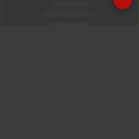
São Paulo 92.5
Litoral Paulista 100.3
Campinas 107.9
Rio De Janeiro 92.9
Ribeirão Preto 105.3
Brasília 106.7
Copyright © 2026 – KISS FM. Todos os direitos
reservados.
ID7 Studio
Site desenvolvido por