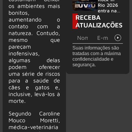
bandas
e álbum ao
Rio 2026
os ambientes mais
vivo são
entra na
bonitos,
RECEBA
anunciados
reta final
aumentando o
com
ATUALIZAÇÕES
contato com a
Cidade do
natureza. Contudo,
Rock em
montagem
mesmo que
acelerada
pareçam
Suas informações são
e line-up
inofensivas,
tratadas com a máxima
completo
confidencialidade e
algumas delas
confirmad
segurança.
podem oferecer
o
uma série de riscos
para a saúde de
cães e gatos e,
inclusive, levá-los à
morte.
Segundo Caroline
Mouco Moretti,
médica-veterinária