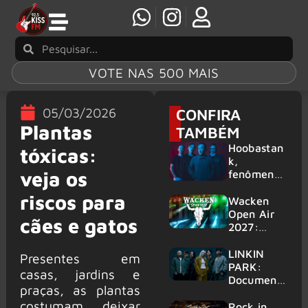
VOTE NAS 500 MAIS
05/03/2026
CONFIRA
Plantas
TAMBÉM
Hoobastan
tóxicas:
k,
veja os
fenômeno
mundial do
riscos para
rock anos
Wacken
2000,
Open Air
cães e gatos
volta ao
2027:
Brasil para
festival
6 shows
amplia
LINKIN
Presentes em
line-up e
PARK:
casas, jardins e
já
Document
praças, as plantas
confirma
ário
costumam deixar
mais de 50
‘Unshatter’
Rock in