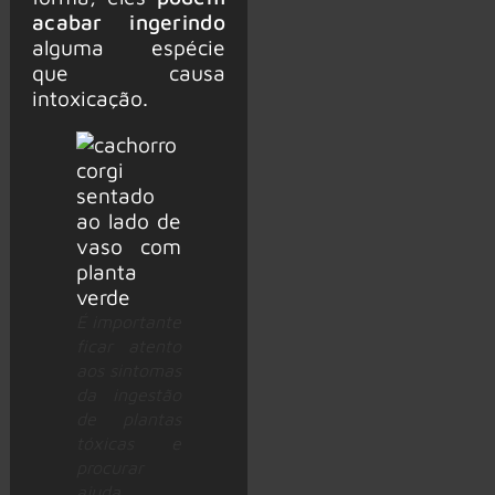
acabar ingerindo
alguma espécie
que causa
intoxicação.
É importante
ficar atento
aos sintomas
da ingestão
de plantas
tóxicas e
procurar
ajuda