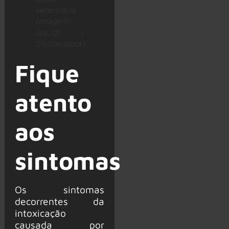
veterinária
(Imagem:
Jus_Ol |
Shutterstock)
Fique
atento
aos
sintomas
Os sintomas
decorrentes da
intoxicação
causada por