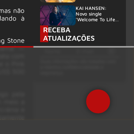
deixar os palcos
KAI HANSEN:
 mas não
Novo single
dando à
‘Welcome To Life’
é lançado
RECEBA
ATUALIZAÇÕES
ng Stone
 lama” —
data com
Suas informações são tratadas com
e o Pink
a máxima confidencialidade e
 US$ 500
segurança.
ogo pela
m meio a
crânia e
ntamente