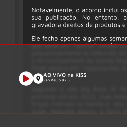
Notavelmente, o acordo inclui o
sua publicação. No entanto,
gravadora direitos de produtos e 
Ele fecha apenas algumas semana
que seria um “sonho” vender o c
presumivelmente se referindo ao
o ex-companheiro de banda Roge
Floyd estava em “negociações 
milhões.
AO VIVO na KISS
São Paulo 92.5
Segundo o site Big Rock N’ Ro
primeira vez em 2022, mas essa
brigas internas na banda e aos 
Israel. Naquela época, a Sony 
com a Warner Music, BMG e Hipg