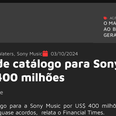
AC/
O MA
AO B
GER
Waters
,
Sony Music
03/10/2024
de catálogo para Son
400 milhões
ge
ogo para a Sony Music por US$ 400 milh
quase acordos, relata o Financial Times.