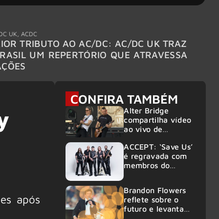
DC UK
,
ACDC
"Break
IOR TRIBUTO AO AC/DC: AC/DC UK TRAZ
MEGAD
RASIL UM REPERTÓRIO QUE ATRAVESSA
TURNÊ
AÇÕES
CONFIRA TAMBÉM
Alter Bridge
y
compartilha vídeo
ao vivo de
“Fortress” gravada
ACCEPT: ‘Save Us’
no Rock am Ring
é regravada com
2026
membros do
GHOST e KORN
Brandon Flowers
ões após
reflete sobre o
futuro e levanta
possibilidade de