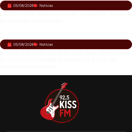
05/08/2026
Notícias
LINKIN PARK: Documentário ‘Unshatter’ e álbum
ao vivo são anunciados
05/08/2026
Notícias
Rock in Rio 2026 entra na reta final com Cidade
do Rock em montagem acelerada e line-up
completo confirmado