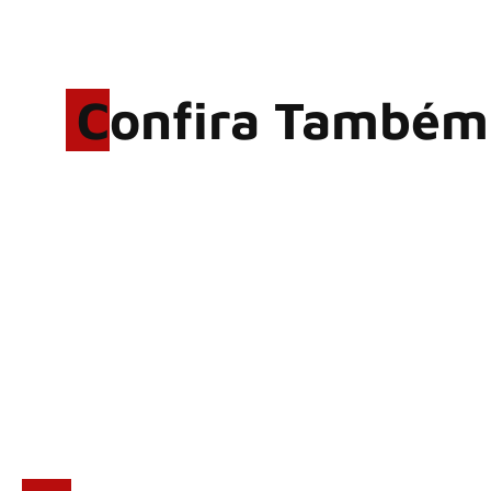
Confira Também
Rodrigo Cerveira lança o
single “The Searcher”
Alter Bridge compartilha
vídeo ao vivo de “Fortress”
gravada no Rock am Ring
2026
ACCEPT: ‘Save Us’ é
regravada com membros do
GHOST e KORN
Brandon Flowers reflete
sobre o futuro e levanta
possibilidade de deixar os
palcos