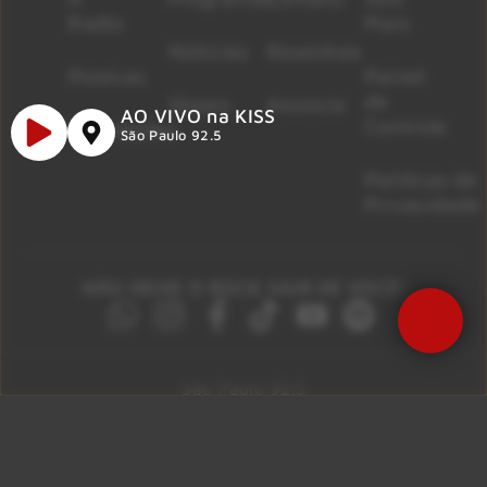
Rádio
Mais
Notícias
Resenhas
Músicas
Painel
de
Shows
Anuncie
AO VIVO na KISS
Controle
Promoções
São Paulo 92.5
Políticas de
Privacidade
NÃO DEIXE O ROCK SAIR DE VOCÊ!
São Paulo 92.5
Litoral Paulista 100.3
Campinas 107.9