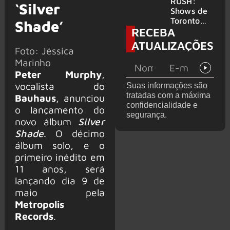
atravessa
da turnê
RUSH:
‘Silver
gerações
de
Shows de
despedida
Toronto
Shade’
RECEBA
para 2027
serão
filmados
ATUALIZAÇÕES
Foto: Jéssica
para
provável
Marinho
filme
Peter Murphy
,
vocalista do
Suas informações são
tratadas com a máxima
Bauhaus
, anunciou
confidencialidade e
o lançamento do
segurança.
novo álbum
Silver
Shade
. O décimo
álbum solo, e o
primeiro inédito em
11 anos, será
lançando dia 9 de
maio pela
Metropolis
Records
.