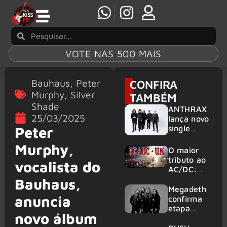
VOTE NAS 500 MAIS
Bauhaus
,
Peter
CONFIRA
Murphy
,
Silver
TAMBÉM
Shade
ANTHRAX
25/03/2025
lança novo
single
Peter
‘Everybody
Murphy,
’s Got A
O maior
Plan’
tributo ao
vocalista do
AC/DC:
AC/DC UK
Bauhaus,
traz ao
Megadeth
anuncia
Brasil um
confirma
repertório
etapa
novo álbum
que
europeia