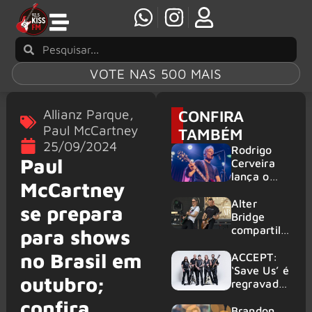
VOTE NAS 500 MAIS
Allianz Parque
,
CONFIRA
Paul McCartney
TAMBÉM
25/09/2024
Rodrigo
Paul
Cerveira
lança o
McCartney
single “The
Searcher”
Alter
se prepara
Bridge
compartilh
para shows
a vídeo ao
no Brasil em
vivo de
ACCEPT:
“Fortress”
‘Save Us’ é
outubro;
gravada
regravada
no Rock
com
confira
am Ring
membros
Brandon