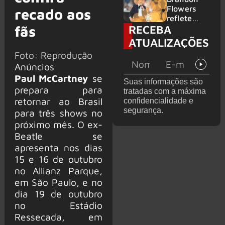
2026
do GHOST
Flowers
recado aos
e KORN
reflete
RECEBA
fãs
sobre o
futuro e
ATUALIZAÇÕES
levanta
Foto: Reprodução
possibilida
Anúncios
de de
deixar os
Paul McCartney
se
Suas informações são
palcos
prepara para
tratadas com a máxima
retornar ao Brasil
confidencialidade e
segurança.
para três shows no
próximo mês. O ex-
Beatle se
apresenta nos dias
15 e 16 de outubro
no Allianz Parque,
em São Paulo, e no
dia 19 de outubro
no Estádio
Ressecada, em