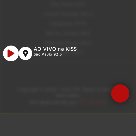
São Paulo 92.5
Litoral Paulista 100.3
Campinas 107.9
Rio De Janeiro 92.9
Ribeirão Preto 105.3
AO VIVO na KISS
Brasília 106.7
São Paulo 92.5
Copyright © 2026 – KISS FM. Todos os direitos
reservados.
ID7 Studio
Site desenvolvido por