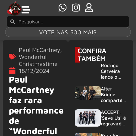
VOTE NAS 500 MAIS
Paul McCartney
,
CONFIRA
Wonderful
TAMBÉM
Christmastime
Rodrigo
18/12/2024
Cerveira
lança o
Paul
single “The
McCartney
Searcher”
Alter
Bridge
faz rara
compartilh
a vídeo ao
performance
vivo de
ACCEPT:
“Fortress”
‘Save Us’ é
de
gravada
regravada
“Wonderful
no Rock
com
am Ring
membros
Brandon