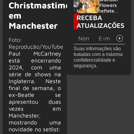
Christmastime”
2026
do GHOST
Flowers
e KORN
reflete
em
RECEBA
sobre o
futuro e
Manchester
ATUALIZAÇÕES
levanta
possibilida
Foto:
de de
deixar os
Reprodução/YouTube
Suas informações são
palcos
Paul McCartney
tratadas com a máxima
está encerrando
confidencialidade e
segurança.
2024, com uma
série de shows na
Inglaterra. Neste
final de semana, o
ex-Beatle se
apresentou duas
vezes em
Manchester,
mostrando uma
novidade no setlist: