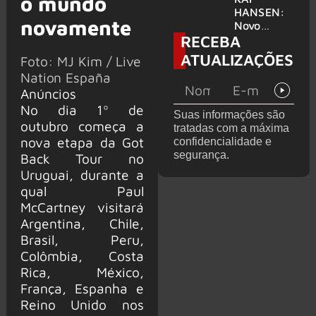
o mundo
levanta
HANSEN:
novamente
possibilida
Novo
RECEBA
de de
single
deixar os
‘Welcome
ATUALIZAÇÕES
Foto: MJ Kim / Live
palcos
To Life’ é
Nation España
lançado
Anúncios
No dia 1º de
Suas informações são
outubro começa a
tratadas com a máxima
nova etapa da Got
confidencialidade e
segurança.
Back Tour no
Uruguai, durante a
qual Paul
McCartney visitará
Argentina, Chile,
Brasil, Peru,
Colômbia, Costa
Rica, México,
França, Espanha e
Reino Unido nos