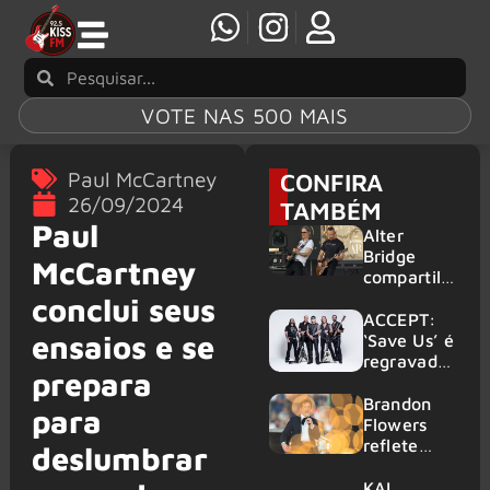
VOTE NAS 500 MAIS
Paul McCartney
CONFIRA
26/09/2024
TAMBÉM
Paul
Alter
Bridge
McCartney
compartilh
a vídeo ao
conclui seus
vivo de
ACCEPT:
ensaios e se
“Fortress”
‘Save Us’ é
gravada
regravada
prepara
no Rock
com
am Ring
membros
Brandon
para
2026
do GHOST
Flowers
e KORN
reflete
deslumbrar
sobre o
futuro e
KAI