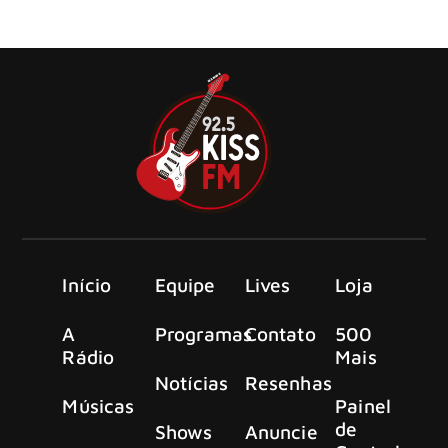
almas. Estar na Kiss Fm é a oportunidade de unir
trabalho, prazer, diversão.
Início
Equipe
Lives
Loja
A
Programas
Contato
500
Rádio
Mais
Notícias
Resenhas
Músicas
Painel
de
Shows
Anuncie