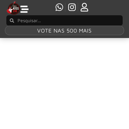
VOTE NAS 500 MAIS
Participação:
Cafeteria Kiss
Vany Américo
Sou Locutora e Atriz/dubladora e aprendiz de guitarrista.
Minha relação com música ficou ainda mais vibrante
desde o dia em que fui convidada a fazer parte desta
“Nação Kiss do Rock”. Digamos que, foi um encontro de